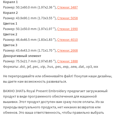
Коралл 1
Размер: 50.1x60.0 mm (1.97x2.36 "),
Стежки: 3487
Коралл 2
Размер: 43.9x90.1 mm (1.73x3.55 "),
Стежки: 5058
Цветок 1
Размер: 50.1x50.0 mm (1.97x1.97 "),
Стежки: 1990
Цветок 2
Размер: 46.4x46.5 mm (1.83x1.83 "),
Стежки: 4010
Цветок 3
Размер: 43.4x43.3 mm (1.71x1.70 "),
Стежки: 2668
Декоративный элемент
Размер: 75.5x21.7 mm (2.97x0.85 "),
Стежки: 1888
Форматы: .dst, .jef, .pec, .vip, .hus, .pes, .exp, .sew, .dat, .vp3, ххх
Не перепродавайте или обменивайте файл! Покупая наши дизайны,
вы даете нам возможность развиваться.
ВАЖНО ЗНАТЬ Royal Present Embroidery предлагает загружаемый
продукт в виде программного обеспечения для машинной
вышивки. Этот продукт доступен вам сразу после оплаты. Из-за
природы виртуального продукта, нет никаких возвратов или
обменов. Это ваша ответственность, чтобы правильно выбрать