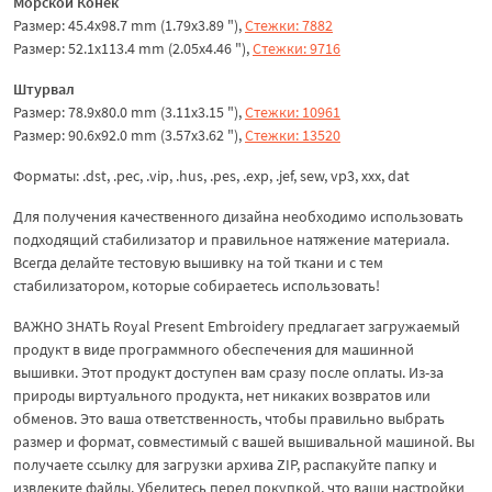
Морской Конек
Размер: 45.4x98.7 mm (1.79x3.89 "),
Стежки: 7882
Размер: 52.1x113.4 mm (2.05x4.46 "),
Стежки: 9716
Штурвал
Размер: 78.9x80.0 mm (3.11x3.15 "),
Стежки: 10961
Размер: 90.6x92.0 mm (3.57x3.62 "),
Стежки: 13520
Форматы: .dst, .pec, .vip, .hus, .pes, .exp, .jef, sew, vp3, xxx, dat
Для получения качественного дизайна необходимо использовать
подходящий стабилизатор и правильное натяжение материала.
Всегда делайте тестовую вышивку на той ткани и с тем
стабилизатором, которые собираетесь использовать!
ВАЖНО ЗНАТЬ Royal Present Embroidery предлагает загружаемый
продукт в виде программного обеспечения для машинной
вышивки. Этот продукт доступен вам сразу после оплаты. Из-за
природы виртуального продукта, нет никаких возвратов или
обменов. Это ваша ответственность, чтобы правильно выбрать
размер и формат, совместимый с вашей вышивальной машиной. Вы
получаете ссылку для загрузки архива ZIP, распакуйте папку и
извлеките файлы. Убедитесь перед покупкой, что ваши настройки