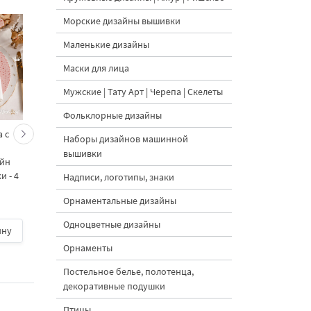
Морские дизайны вышивки
Маленькие дизайны
Маски для лица
Мужские | Тату Арт | Черепа | Скелеты
Фольклорные дизайны
 с
Кролик украшает ёлку
Новогодний зайчик 
Наборы дизайнов машинной
морковками дизайн
морковными
вышивки
айн
машинной вышивки - 3
подвесками на елк
 - 4
размера
дизайн машинной
Надписи, логотипы, знаки
вышивки - 3 размер
Орнаментальные дизайны
Одноцветные дизайны
ину
500 руб.
| В корзину
500 руб.
| В корзину
Орнаменты
Постельное белье, полотенца,
декоративные подушки
Птицы