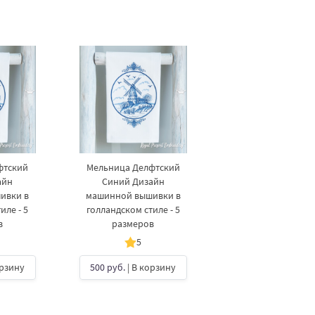
фтский
Мельница Делфтский
айн
Синий Дизайн
ивки в
машинной вышивки в
иле - 5
голландском стиле - 5
в
размеров
5
орзину
500 руб.
| В корзину