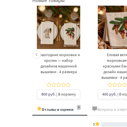
Новые товары
келетов —
Новогодние морковки и
Еловая ветк
 дизайнов
кролик — набор
морковкам
шивки в 3
дизайнов машинной
красными ба
рах
вышивки - 4 размера
дизайн маш
вышивки - 4 р
б.
| В
ину
800 руб.
| В корзину
400 руб.
| В к
0
Отзывы и оценки
Вопросы и отве
5