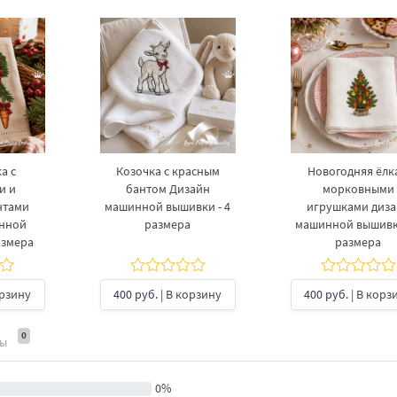
а с
Козочка с красным
Новогодняя ёлка
и и
бантом Дизайн
морковными
нтами
машинной вышивки - 4
игрушками диз
инной
размера
машинной вышивки
азмера
размера
орзину
400 руб.
| В корзину
400 руб.
| В корз
0
ты
0%