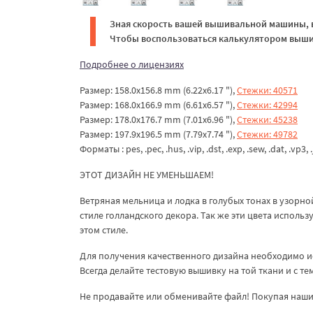
Зная скорость вашей вышивальной машины, в
Чтобы воспользоваться калькулятором вышив
Подробнее о лицензиях
Размер: 158.0x156.8 mm (6.22x6.17 "),
Стежки: 40571
Размер: 168.0x166.9 mm (6.61x6.57 "),
Стежки: 42994
Размер: 178.0x176.7 mm (7.01x6.96 "),
Стежки: 45238
Размер: 197.9x196.5 mm (7.79x7.74 "),
Стежки: 49782
Форматы : pes, .pec, .hus, .vip, .dst, .exp, .sew, .dat, .vp3, .
ЭТОТ ДИЗАЙН НЕ УМЕНЬШАЕМ!
Ветряная мельница и лодка в голубых тонах в узорно
стиле голландского декора. Так же эти цвета исполь
этом стиле.
Для получения качественного дизайна необходимо и
Всегда делайте тестовую вышивку на той ткани и с т
Не продавайте или обменивайте файл! Покупая наши 