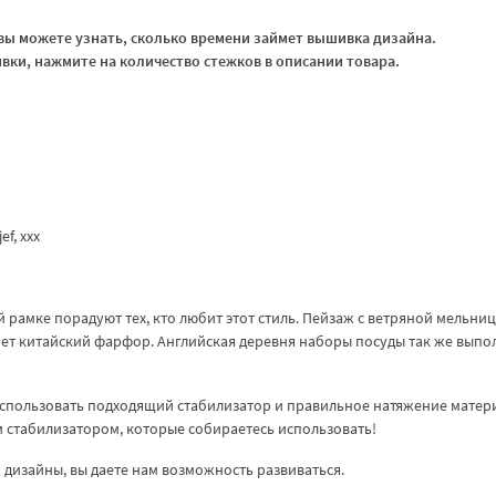
ы можете узнать, сколько времени займет вышивка дизайна.
ки, нажмите на количество стежков в описании товара.
jef, xxx
й рамке порадуют тех, кто любит этот стиль. Пейзаж с ветряной мельниц
зует китайский фарфор. Английская деревня наборы посуды так же выпо
спользовать подходящий стабилизатор и правильное натяжение матер
ем стабилизатором, которые собираетесь использовать!
дизайны, вы даете нам возможность развиваться.