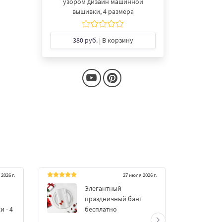
узором дизайн машинной
вышивки, 4 размера
380 руб.
| В корзину
2026 г.
27 июля 2026 г.
Элегантный
Красный
праздничный бант
размер
 - 4
бесплатно