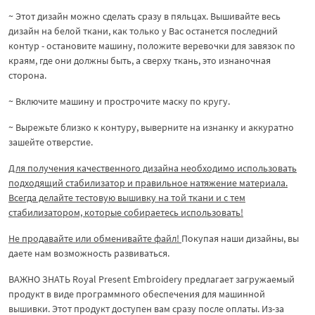
~ Этот дизайн можно сделать сразу в пяльцах. Вышивайте весь
дизайн на белой ткани, как только у Вас останется последний
контур - остановите машину, положите веревочки для завязок по
краям, где они должны быть, а сверху ткань, это изнаночная
сторона.
~ Включите машину и прострочите маску по кругу.
~ Вырежьте близко к контуру, выверните на изнанку и аккуратно
зашейте отверстие.
Для получения качественного дизайна необходимо использовать
подходящий стабилизатор и правильное натяжение материала.
Всегда делайте тестовую вышивку на той ткани и с тем
стабилизатором, которые собираетесь использовать!
Не продавайте или обменивайте файл!
Покупая наши дизайны, вы
даете нам возможность развиваться.
ВАЖНО ЗНАТЬ Royal Present Embroidery предлагает загружаемый
продукт в виде программного обеспечения для машинной
вышивки. Этот продукт доступен вам сразу после оплаты. Из-за