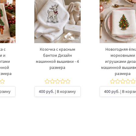
а с
Козочка с красным
Новогодняя ёлка
и и
бантом Дизайн
морковными
нтами
машинной вышивки - 4
игрушками диз
инной
размера
машинной вышивки
азмера
размера
орзину
400 руб.
| В корзину
400 руб.
| В корз