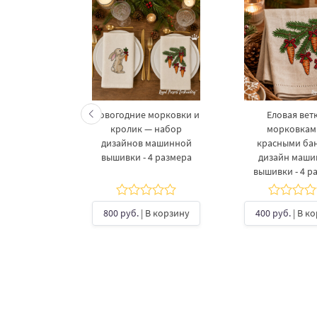
келетов —
Новогодние морковки и
Еловая ветк
 дизайнов
кролик — набор
морковкам
шивки в 3
дизайнов машинной
красными ба
рах
вышивки - 4 размера
дизайн маш
вышивки - 4 р
б.
| В
ину
800 руб.
| В корзину
400 руб.
| В к