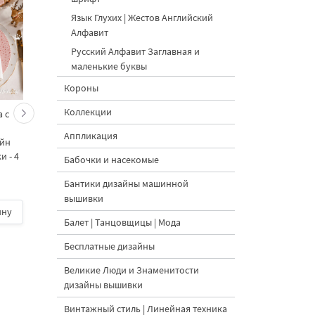
Язык Глухих | Жестов Английский
Алфавит
Русский Алфавит Заглавная и
маленькие буквы
Короны
Коллекции
 с
Кролик украшает ёлку
Новогодний зайчик 
морковками дизайн
морковными
Аппликация
айн
машинной вышивки - 3
подвесками на елк
 - 4
размера
дизайн машинной
Бабочки и насекомые
вышивки - 3 размер
Бантики дизайны машинной
вышивки
ину
500 руб.
| В корзину
500 руб.
| В корзину
Балет | Танцовщицы | Мода
Бесплатные дизайны
Великие Люди и Знаменитости
дизайны вышивки
Винтажный стиль | Линейная техника