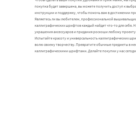
покупка будет завершена, вы можете получить доступ к выб
инструкции и поддержку, чтобы помочь вам в достижении пр
Являетесь ли вы любителем, профессиональной вышивальщиц
каллиграфических шрифтов каждый найдет что-то для себя. 
украшения аксессуаров и придания роскоши любому проекту
Испытайте красоту и универсальность каллиграфических шр
волю своему творчеству. Превратите обычные предметы в н
каллиграфическими шрифтами. Делайте покупки у нас сегодн