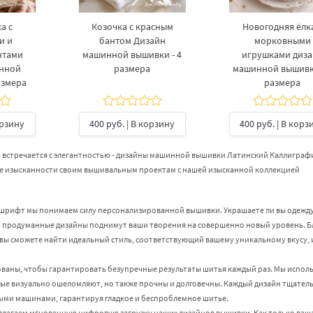
а с
Козочка с красным
Новогодняя ёлка
и и
бантом Дизайн
морковными
нтами
машинной вышивки - 4
игрушками диз
инной
размера
машинной вышивки
азмера
размера
орзину
400 руб.
| В корзину
400 руб.
| В корз
ь встречается с элегантностью - дизайны машинной вышивки Латинский Каллиграф
те изысканности своим вышивальным проектам с нашей изысканной коллекцией
шрифт мы понимаем силу персонализированной вышивки. Украшаете ли вы одежду
о продуманные дизайны поднимут ваши творения на совершенно новый уровень. Б
 сможете найти идеальный стиль, соответствующий вашему уникальному вкусу, 
ны, чтобы гарантировать безупречные результаты шитья каждый раз. Мы испол
рые визуально ошеломляют, но также прочны и долговечны. Каждый дизайн тщател
ми машинами, гарантируя гладкое и беспроблемное шитье.
длагаем мгновенную цифровую загрузку наших дизайнов вышивки. Как только ваш