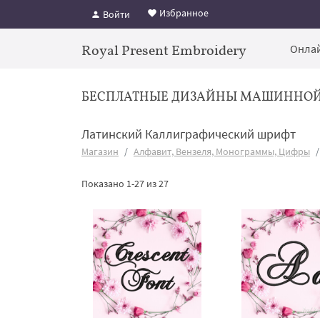
Избранное
Войти
Royal Present Embroidery
Онлай
БЕСПЛАТНЫЕ ДИЗАЙНЫ МАШИННО
Латинский Каллиграфический шрифт
Магазин
Алфавит, Вензеля, Монограммы, Цифры
Показано 1-27 из 27