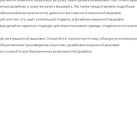
ранным дизайнам и сразу же начать вышивать. Мы также предоставляем подробные
офессиональных результатов, даже если вы новичок в машинной вышивке.
ей или тем, кто ищет уникальный подарок, в Дизайнах машинной вышивки
Наши дизайны идеально подходят для персонализации одежды, создания монограмм
.
ифтов в машинной вышивке. Пожалуйста, просмотрите нашу обширную коллекцию 
еобыкновенные произведения искусства с дизайнами машинной вышивки
я и откройте мир безграничных возможностей дизайна.