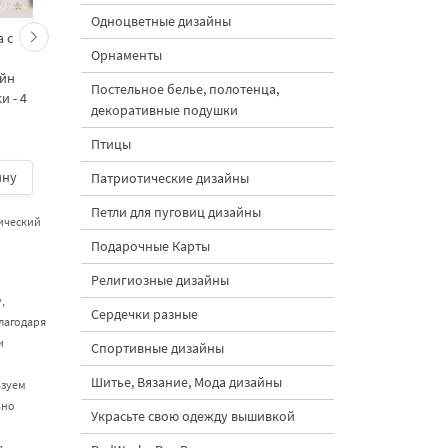
Одноцветные дизайны
 с
Кролик украшает ёлку
Новогодний зайчик 
Орнаменты
морковками дизайн
морковными
айн
машинной вышивки - 3
подвесками на елк
Постельное белье, полотенца,
 - 4
размера
дизайн машинной
декоративные подушки
вышивки - 3 размер
Птицы
ину
500 руб.
| В корзину
500 руб.
| В корзину
Патриотические дизайны
Петли для пуговиц дизайны
ический
Подарочные Карты
Религиозные дизайны
,
Сердечки разные
лагодаря
и
Спортивные дизайны
Шитье, Вязание, Мода дизайны
ьзуем
ьно
Украсьте свою одежду вышивкой
а