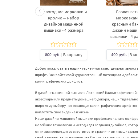
келетов —
Новогодние морковки и
Еловая ветк
 дизайнов
кролик — набор
морковкам
шивки в 3
дизайнов машинной
красными ба
рах
вышивки - 4 размера
дизайн маш
вышивки - 4 р
б.
| В
ину
800 руб.
| В корзину
400 руб.
| В к
Добро пожаловать в наш интернет-магазин, где креативност
шрифт. Раскройте свой художественный потенциал и добавь
каллиграфических шрифтов.
В дизайне машинной вышивки Латинский Каллиграфический 
аксессуары или предметы домашнего декора, наши тщательн
широкому выбору потрясающих каллиграфических шрифтов вы
воплотить свое видение в жизнь.
Наши дизайны машинной вышивки профессионально оцифрова
новейшие технологии и методы для создания дизайнов, кото
оптимизирован для совместимости с различными вышивальны
Чтобы сделать ваши покупки удобными и приятными, мы пре