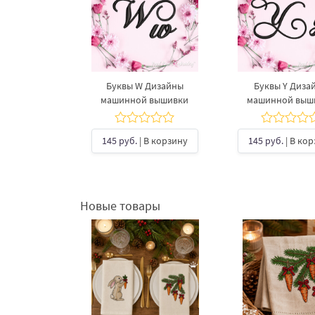
Буквы W Дизайны
Буквы Y Диза
машинной вышивки
машинной выш
145 руб.
| В корзину
145 руб.
| В ко
Новые товары