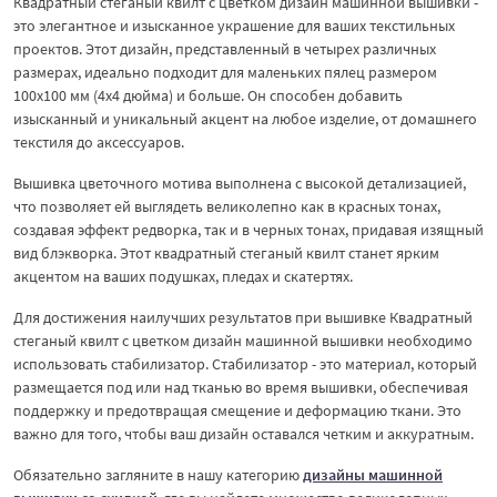
Квадратный стеганый квилт с цветком дизайн машинной вышивки -
это элегантное и изысканное украшение для ваших текстильных
проектов. Этот дизайн, представленный в четырех различных
размерах, идеально подходит для маленьких пялец размером
100х100 мм (4х4 дюйма) и больше. Он способен добавить
изысканный и уникальный акцент на любое изделие, от домашнего
текстиля до аксессуаров.
Вышивка цветочного мотива выполнена с высокой детализацией,
что позволяет ей выглядеть великолепно как в красных тонах,
создавая эффект редворка, так и в черных тонах, придавая изящный
вид блэкворка. Этот квадратный стеганый квилт станет ярким
акцентом на ваших подушках, пледах и скатертях.
Для достижения наилучших результатов при вышивке Квадратный
стеганый квилт с цветком дизайн машинной вышивки необходимо
использовать стабилизатор. Стабилизатор - это материал, который
размещается под или над тканью во время вышивки, обеспечивая
поддержку и предотвращая смещение и деформацию ткани. Это
важно для того, чтобы ваш дизайн оставался четким и аккуратным.
Обязательно загляните в нашу категорию
дизайны машинной