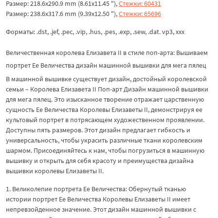
Размер: 218.6x290.9 mm (8.61x11.45 "),
Стежки: 60431
Размер: 238.6x317.6 mm (9.39x12.50 "),
Стежки: 65696
Форматы: .dst, .jef, .pec, .vip, .hus, .pes, .exp, .sew, .dat. vp3, xxx
Величественная королева Елизавета II в стиле поп-арта: Вышиваем
портрет Ее Величества дизайн машинной вышивки для мега пялец
В машинной вышивке существует дизайн, достойный королевской
семьи – Королева Елизавета II Поп-арт Дизайн машинной вышивки
для мега пялец. Это изысканное творение отражает царственную
сущность Ее Величества Королевы Елизаветы II, демонстрируя ее
культовый портрет в потрясающем художественном проявлении.
Доступны пять размеров. Этот дизайн предлагает гибкость и
универсальность, чтобы украсить различные ткани королевским
шармом. Присоединяйтесь к нам, чтобы погрузиться в машинную
вышивку и открыть для себя красоту и преимущества дизайна
вышивки королевы Елизаветы II.
1. Великолепие портрета Ее Величества: Обернутый тканью
истории портрет Ее Величества Королевы Елизаветы II имеет
непревзойденное значение. Этот дизайн машинной вышивки с