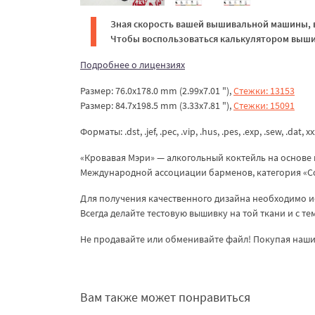
Зная скорость вашей вышивальной машины, в
Чтобы воспользоваться калькулятором вышив
Подробнее о лицензиях
Размер: 76.0x178.0 mm (2.99x7.01 "),
Стежки: 13153
Размер: 84.7x198.5 mm (3.33x7.81 "),
Стежки: 15091
Форматы: .dst, .jef, .pec, .vip, .hus, .pes, .exp, .sew, .dat, x
«Кровавая Мэри» — алкогольный коктейль на основе 
Международной ассоциации барменов, категория «Со
Для получения качественного дизайна необходимо и
Всегда делайте тестовую вышивку на той ткани и с т
Не продавайте или обменивайте файл! Покупая наши 
Вам также может понравиться