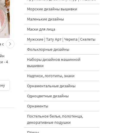
Морские дизайны вышивки
Маленькие дизайны
Маски для лица
Мужские | Тату Арт | Черепа | Скелеты
 с
Кролик украшает ёлку
Новогодний зайчик 
Фольклорные дизайны
морковками дизайн
морковными
айн
машинной вышивки - 3
подвесками на елк
Наборы дизайнов машинной
 - 4
размера
дизайн машинной
вышивки
вышивки - 3 размер
Надписи, логотипы, знаки
ину
500 руб.
| В корзину
500 руб.
| В корзину
Орнаментальные дизайны
Одноцветные дизайны
Орнаменты
Постельное белье, полотенца,
декоративные подушки
Птицы