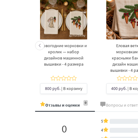
келетов —
Новогодние морковки и
Еловая ветк
 дизайнов
кролик — набор
морковкам
шивки в 3
дизайнов машинной
красными ба
рах
вышивки - 4 размера
дизайн маш
вышивки - 4 р
б.
| В
ину
800 руб.
| В корзину
400 руб.
| В к
0
Отзывы и оценки
Вопросы и отве
5
0
4