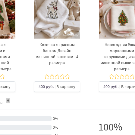
а с
Козочка с красным
Новогодняя ёлка
и и
бантом Дизайн
морковными
нтами
машинной вышивки - 4
игрушками диз
инной
размера
машинной вышивки
азмера
размера
орзину
400 руб.
| В корзину
400 руб.
| В корз
0
ты
0%
100%
0%