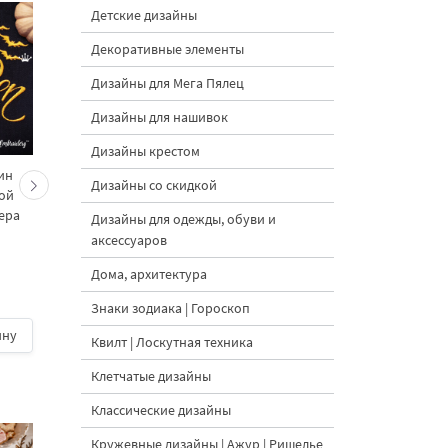
Детские дизайны
Декоративные элементы
Дизайны для Мега Пялец
Дизайны для нашивок
Дизайны крестом
ин
Дизайн машинной
Набор осенних
Дизайны со скидкой
ой
вышивки Надпись
дизайнов машинно
мера
Загадай желание - 4
вышивки и Индейкой -
Дизайны для одежды, обуви и
размера
в 1
аксессуаров
Дома, архитектура
5
Знаки зодиака | Гороскоп
ину
300 руб.
| В корзину
400 руб.
| В корзину
Квилт | Лоскутная техника
Клетчатые дизайны
Классические дизайны
Кружевные дизайны | Ажур | Ришелье