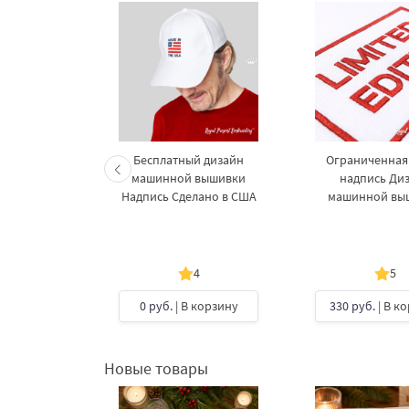
адпись для
Бесплатный дизайн
Ограниченная
вышивки
машинной вышивки
надпись Ди
Надпись Сделано в США
машинной вы
4
4
5
В корзину
0 руб.
| В корзину
330 руб.
| В к
Новые товары