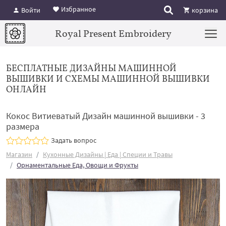
Избранное
Войти
корзина
Royal Present Embroidery
БЕСПЛАТНЫЕ ДИЗАЙНЫ МАШИННОЙ
ВЫШИВКИ И СХЕМЫ МАШИННОЙ ВЫШИВКИ
ОНЛАЙН
Кокос Витиеватый Дизайн машинной вышивки - 3
размера
Задать вопрос
Магазин
Кухонные Дизайны | Еда | Специи и Травы
Орнаментальные Еда, Овощи и Фрукты