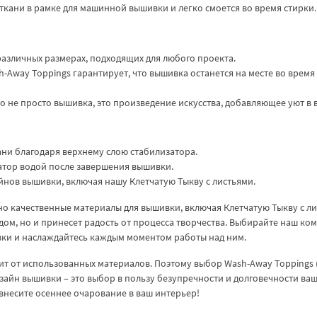
ткани в рамке для машинной вышивки и легко смоется во время стирки.
 различных размерах, подходящих для любого проекта.
-Away Toppings гарантирует, что вышивка останется на месте во время
то не просто вышивка, это произведение искусства, добавляющее уют в 
кани благодаря верхнему слою стабилизатора.
затор водой после завершения вышивки.
айнов вышивки, включая нашу Клетчатую Тыкву с листьями.
но качественные материалы для вышивки, включая Клетчатую Тыкву с л
дом, но и принесет радость от процесса творчества. Выбирайте наш ко
вки и наслаждайтесь каждым моментом работы над ним.
т от использованных материалов. Поэтому выбор Wash-Away Toppings 
изайн вышивки – это выбор в пользу безупречности и долговечности ва
ивнесите осеннее очарование в ваш интерьер!