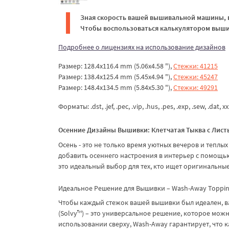
Зная скорость вашей вышивальной машины, в
Чтобы воспользоваться калькулятором вышив
Подробнее о лицензиях на использование дизайнов
Размер: 128.4x116.4 mm (5.06x4.58 "),
Стежки: 41215
Размер: 138.4x125.4 mm (5.45x4.94 "),
Стежки: 45247
Размер: 148.4x134.5 mm (5.84x5.30 "),
Стежки: 49291
Форматы: .dst, .jef, .pec, .vip, .hus, .pes, .exp, .sew, .dat, x
Осенние Дизайны Вышивки: Клетчатая Тыква с Лист
Осень - это не только время уютных вечеров и теплых
добавить осеннего настроения в интерьер с помощь
это идеальный выбор для тех, кто ищет оригинальны
Идеальное Решение для Вышивки – Wash-Away Topping
Чтобы каждый стежок вашей вышивки был идеален, 
(Solvy™) – это универсальное решение, которое можн
использовании сверху, Wash-Away гарантирует, что к