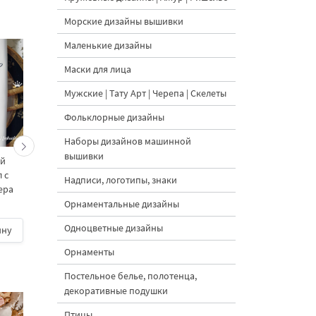
Морские дизайны вышивки
Маленькие дизайны
Маски для лица
Мужские | Тату Арт | Черепа | Скелеты
Фольклорные дизайны
Наборы дизайнов машинной
вышивки
ий
Клетчатый
Клетчатый
 с
Рождественский Ангел с
Рождественский Ангел
Надписи, логотипы, знаки
ера
горном - 3 размера
3 размера
Орнаментальные дизайны
Одноцветные дизайны
ину
500 руб.
| В корзину
500 руб.
| В корзину
Орнаменты
Постельное белье, полотенца,
декоративные подушки
Птицы