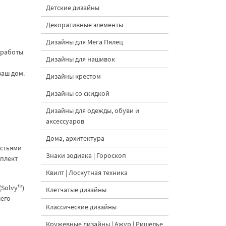
Детские дизайны
Декоративные элементы
Дизайны для Мега Пялец
 работы
Дизайны для нашивок
ваш дом.
Дизайны крестом
Дизайны со скидкой
Дизайны для одежды, обуви и
аксессуаров
Дома, архитектура
истьями
Знаки зодиака | Гороскоп
мплект
Квилт | Лоскутная техника
(Solvy™)
Клетчатые дизайны
шего
Классические дизайны
Кружевные дизайны | Ажур | Ришелье