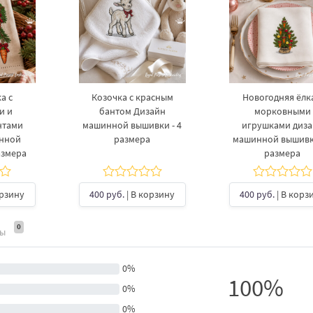
а с
Козочка с красным
Новогодняя ёлка
и и
бантом Дизайн
морковными
нтами
машинной вышивки - 4
игрушками диз
инной
размера
машинной вышивки
азмера
размера
орзину
400 руб.
| В корзину
400 руб.
| В корз
0
ты
0%
100%
0%
0%