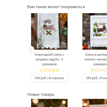
Вам также может понравиться
 девушка
Новогодний олень с
Олень в шотла
 большой -
ягодами падуба - 6
клетке с вензел
мера
размеров
размеро
В корзину
550 руб.
| В корзину
550 руб.
| В к
Новые товары