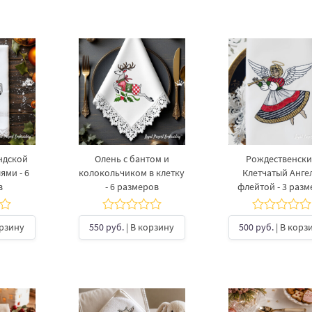
ндской
Олень с бантом и
Рождественск
ями - 6
колокольчиком в клетку
Клетчатый Ангел
в
- 6 размеров
флейтой - 3 разм
орзину
550 руб.
| В корзину
500 руб.
| В корз