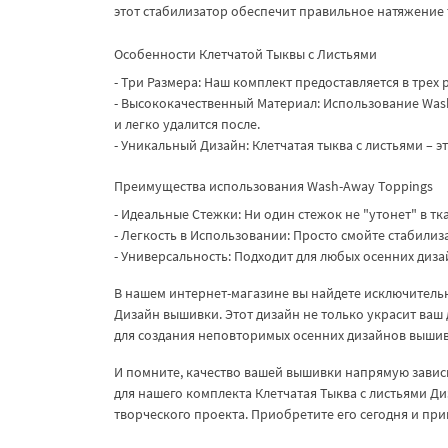
этот стабилизатор обеспечит правильное натяжение 
Особенности Клетчатой Тыквы с Листьями
- Три Размера: Наш комплект предоставляется в трех
- Высококачественный Материал: Использование Wash
и легко удалится после.
- Уникальный Дизайн: Клетчатая тыква с листьями – э
Преимущества использования Wash-Away Toppings
- Идеальные Стежки: Ни один стежок не "утонет" в т
- Легкость в Использовании: Просто смойте стабили
- Универсальность: Подходит для любых осенних диз
В нашем интернет-магазине вы найдете исключитель
Дизайн вышивки. Этот дизайн не только украсит ваш 
для создания неповторимых осенних дизайнов выши
И помните, качество вашей вышивки напрямую зависи
для нашего комплекта Клетчатая Тыква с листьями Д
творческого проекта. Приобретите его сегодня и пр