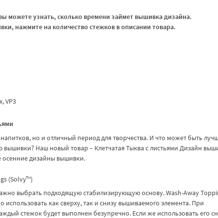
ы можете узнать, сколько времени займет вышивка дизайна.
ки, нажмите на количество стежков в описании товара.
xx, VP3
ьями
 напитков, но и отличный период для творчества. И что может быть лучш
ю вышивки? Наш новый товар – Клетчатая Тыква с листьями Дизайн выш
е осенние дизайны вышивки.
s (Solvy™)
важно выбрать подходящую стабилизирующую основу. Wash-Away Toppi
о использовать как сверху, так и снизу вышиваемого элемента. При
аждый стежок будет выполнен безупречно. Если же использовать его сн