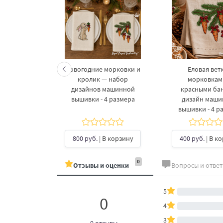
келетов —
Новогодние морковки и
Еловая ветк
 дизайнов
кролик — набор
морковкам
шивки в 3
дизайнов машинной
красными ба
рах
вышивки - 4 размера
дизайн маш
вышивки - 4 р
б.
| В
ину
800 руб.
| В корзину
400 руб.
| В к
0
Отзывы и оценки
Вопросы и отве
5
0
4
3
0 отзывы