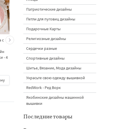
Патриотические дизайны
Петли для пуговиц дизайны
Подарочные Карты
Религиозные дизайны
 с
Кролик украшает ёлку
Новогодний зайчик 
морковками дизайн
морковными
Сердечки разные
айн
машинной вышивки - 3
подвесками на елк
 - 4
размера
дизайн машинной
Спортивные дизайны
вышивки - 3 размер
Шитье, Вязание, Мода дизайны
Украсьте свою одежду вышивкой
ину
500 руб.
| В корзину
500 руб.
| В корзину
RedWork - Ред Ворк
Якобинские дизайны машинной
вышивки
Последние товары