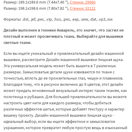
Размер: 189.1x189.6 mm (7.44x7.46 "),
Стежки: 29966
Размер: 198.1x198.6 mm (7.80x7.82 "),
Стежки: 32122
Форматы: .dst, .jef, .pec, .vip, .hus, .pes, .exp, .sew, .dat, .vp3, ххх
Дизайн выполнен в технике Акварель, это значит, что застил не
плотный и может просвечивать ткань. Выбирайте для вышивки
светлые ткани.
Если вы ищете уникальный и привлекательный дизайн машинной
вышивки, рассмотрите Дизайн машинной вышивки Хищная щука.
Эта универсальная модель может быть вышита в 7 различных
размерах. Замысловатые детали щуки извиваются по ткани с
точностью, вплоть до ее пронзительных глаз, чешуи и плавников.
Благодаря тому, что в рисунок включено до 9 цветов, этот дизайн
может придать мгновенный визуальный интерес таким тканям, как
полотенца и рубашки. Для большей привлекательности вы можете
настроить цвет нити для каждого размера, чтобы добиться
различных эффектов шитья, которые добавят текстуру и характер
вашему проекту. Дизайн машинной вышивки Хищная щука -
идеальный выбор, если вы ищете эффектное и замысловатое
украшение, которое превратит любую простую вещь в изысканный