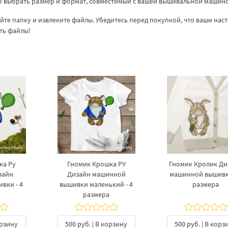
но выбрать размер и формат, совместимый с вашей вышивальной машин
куйте папку и извлеките файлы. Убедитесь перед покупкой, что ваши нас
ть файлы!
ка Ру
Гномик Крошка РУ
Гномик Кролик Ди
зайн
Дизайн машинной
машинной вышивки
вки - 4
вышивки маленький - 4
размера
размера
орзину
500 руб.
| В корзину
500 руб.
| В корз