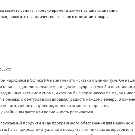
ы можете узнать, сколько времени займет вышивка дизайна.
ки, нажмите на количество стежков в описании товара.
vp3, xxx
у он нарядился в Ослика ИА из знаменитой сказки о Винни-Пухе. Он наше
и оставлял дополнительное место для его кудрявых ушей и постоянного
раздничным костюмом гнома, и хотя он был персонажем Иа-Иа, он никог
 в беседах и с энтузиазмом добавлял радости каждому вечеру. В конеч
 изменить любое настроение, проявив немного творчества!
дизайны, вы даете нам возможность развиваться.
загружаемый продукт в виде программного обеспечения для машинной
аты. Из-за природы виртуального продукта, нет никаких возвратов или