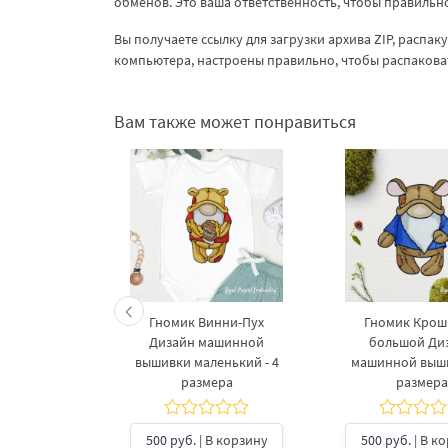
обменов. Это ваша ответственность, чтобы правиль
Вы получаете ссылку для загрузки архива ZIP, распа
компьютера, настроены правильно, чтобы распакова
Вам также может понравиться
ик Дизайн
Гномик Винни-Пух
Гномик Крош
шивки - 4
Дизайн машинной
большой Ди
ера
вышивки маленький - 4
машинной выши
размера
размера
В корзину
500 руб.
| В корзину
500 руб.
| В к