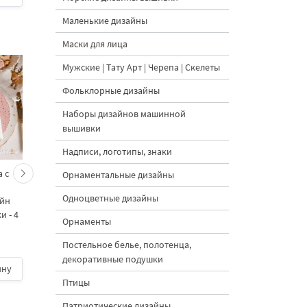
Маленькие дизайны
Маски для лица
Мужские | Тату Арт | Черепа | Скелеты
Фольклорные дизайны
Наборы дизайнов машинной
вышивки
Надписи, логотипы, знаки
 с
Кролик украшает ёлку
Новогодний зайчик 
Орнаментальные дизайны
морковками дизайн
морковными
Одноцветные дизайны
айн
машинной вышивки - 3
подвесками на елк
 - 4
размера
дизайн машинной
Орнаменты
вышивки - 3 размер
Постельное белье, полотенца,
декоративные подушки
ину
500 руб.
| В корзину
500 руб.
| В корзину
Птицы
Патриотические дизайны