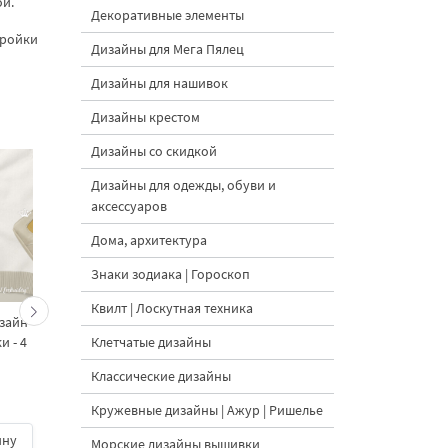
ой.
Декоративные элементы
тройки
Дизайны для Мега Пялец
Дизайны для нашивок
Дизайны крестом
Дизайны со скидкой
Дизайны для одежды, обуви и
аксессуаров
Дома, архитектура
Знаки зодиака | Гороскоп
Квилт | Лоскутная техника
зайн
Гномик Винни-Пух
Гномик Крошка Ру
Клетчатые дизайны
 - 4
Дизайн машинной
большой Дизайн
вышивки маленький - 4
машинной вышивки -
Классические дизайны
размера
размера
Кружевные дизайны | Ажур | Ришелье
ину
500 руб.
| В корзину
500 руб.
| В корзину
Морские дизайны вышивки