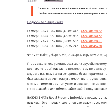
Зная скорость вашей вышивальной машины, в
Чтобы воспользоваться калькулятором вышив
Подробнее о лицензиях
Размер: 105.2x138.2 mm (4.14x5.44 "),
Стежки: 29422
Размер: 115.6x152.0 mm (4.55x5.98 "),
Стежки: 34172
Размер: 127.2x167.2 mm (5.01x6.58 "),
Стежки: 39461
Размер: 139.8x183.8 mm (5.50x7.24 "),
Стежки: 45738
Форматы: .dst, .jef, .pec, .vip, .hus, .pes, .exp, .sew, .dat, .
Гному захотелось удивить всех своих друзей, поэтом
костюм, который идеально подходил ему по размеру 
хмурого взгляда. Все на вечеринке были поражены п
был слишком мрачен или угрюм. Он шутил, участвовал
счете, он имел огромный успех и доказал, что можно
Не продавайте или обменивайте файл! Покупая наши 
ВАЖНО ЗНАТЬ Royal Present Embroidery предлагает 
вышивки. Этот продукт доступен вам сразу после опл