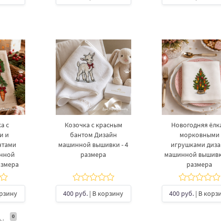
а с
Козочка с красным
Новогодняя ёлка
и и
бантом Дизайн
морковными
нтами
машинной вышивки - 4
игрушками диз
инной
размера
машинной вышивки
азмера
размера
орзину
400 руб.
| В корзину
400 руб.
| В корз
0
ты