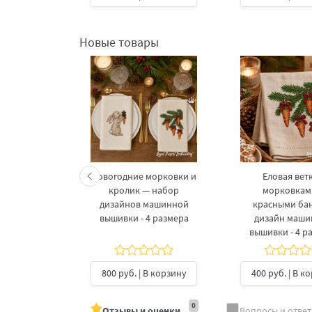
Новые товары
келетов —
Новогодние морковки и
Еловая ветк
 дизайнов
кролик — набор
морковкам
шивки в 3
дизайнов машинной
красными ба
рах
вышивки - 4 размера
дизайн маш
вышивки - 4 р
б.
| В
ину
800 руб.
| В корзину
400 руб.
| В к
0
Отзывы и оценки
Вопросы и отве