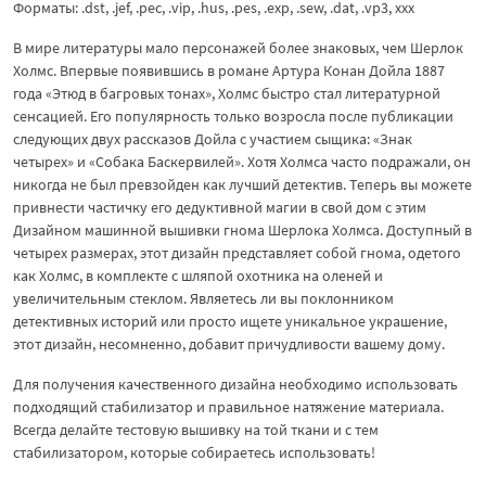
Форматы: .dst, .jef, .pec, .vip, .hus, .pes, .exp, .sew, .dat, .vp3, xxx
В мире литературы мало персонажей более знаковых, чем Шерлок
Холмс. Впервые появившись в романе Артура Конан Дойла 1887
года «Этюд в багровых тонах», Холмс быстро стал литературной
сенсацией. Его популярность только возросла после публикации
следующих двух рассказов Дойла с участием сыщика: «Знак
четырех» и «Собака Баскервилей». Хотя Холмса часто подражали, он
никогда не был превзойден как лучший детектив. Теперь вы можете
привнести частичку его дедуктивной магии в свой дом с этим
Дизайном машинной вышивки гнома Шерлока Холмса. Доступный в
четырех размерах, этот дизайн представляет собой гнома, одетого
как Холмс, в комплекте с шляпой охотника на оленей и
увеличительным стеклом. Являетесь ли вы поклонником
детективных историй или просто ищете уникальное украшение,
этот дизайн, несомненно, добавит причудливости вашему дому.
Для получения качественного дизайна необходимо использовать
подходящий стабилизатор и правильное натяжение материала.
Всегда делайте тестовую вышивку на той ткани и с тем
стабилизатором, которые собираетесь использовать!