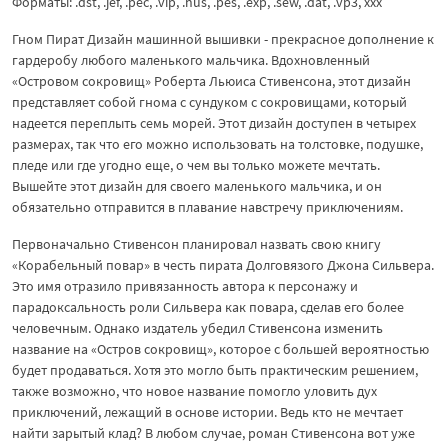
Форматы: .dst, .jef, .pec, .vip, .hus, .pes, .exp, .sew, .dat, .vp3, xxx
Гном Пират Дизайн машинной вышивки - прекрасное дополнение к
гардеробу любого маленького мальчика. Вдохновленный
«Островом сокровищ» Роберта Льюиса Стивенсона, этот дизайн
представляет собой гнома с сундуком с сокровищами, который
надеется переплыть семь морей. Этот дизайн доступен в четырех
размерах, так что его можно использовать на толстовке, подушке,
пледе или где угодно еще, о чем вы только можете мечтать.
Вышейте этот дизайн для своего маленького мальчика, и он
обязательно отправится в плавание навстречу приключениям.
Первоначально Стивенсон планировал назвать свою книгу
«Корабельный повар» в честь пирата Долговязого Джона Сильвера.
Это имя отразило привязанность автора к персонажу и
парадоксальность роли Сильвера как повара, сделав его более
человечным. Однако издатель убедил Стивенсона изменить
название на «Остров сокровищ», которое с большей вероятностью
будет продаваться. Хотя это могло быть практическим решением,
также возможно, что новое название помогло уловить дух
приключений, лежащий в основе истории. Ведь кто не мечтает
найти зарытый клад? В любом случае, роман Стивенсона вот уже