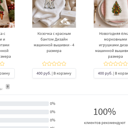
а с
Козочка с красным
Новогодняя ёлка
и и
бантом Дизайн
морковными
нтами
машинной вышивки - 4
игрушками диз
инной
размера
машинной вышивки
азмера
размера
орзину
400 руб.
| В корзину
400 руб.
| В корз
0
ты
0%
100%
0%
0%
клиентов рекомендуют