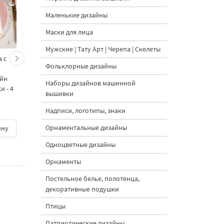
Маленькие дизайны
Маски для лица
Мужские | Тату Арт | Черепа | Скелеты
 с
Кролик украшает ёлку
Новогодний зайчик 
Фольклорные дизайны
морковками дизайн
морковными
айн
машинной вышивки - 3
подвесками на елк
Наборы дизайнов машинной
 - 4
размера
дизайн машинной
вышивки
вышивки - 3 размер
Надписи, логотипы, знаки
Орнаментальные дизайны
ину
500 руб.
| В корзину
500 руб.
| В корзину
Одноцветные дизайны
Орнаменты
Постельное белье, полотенца,
декоративные подушки
Птицы
Патриотические дизайны