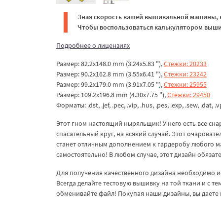
Зная скорость вашей вышивальной машины, в
Чтобы воспользоваться калькулятором вышив
Подробнее о лицензиях
Размер: 82.2x148.0 mm (3.24x5.83 "),
Стежки: 20233
Размер: 90.2x162.8 mm (3.55x6.41 "),
Стежки: 23242
Размер: 99.2x179.0 mm (3.91x7.05 "),
Стежки: 25955
Размер: 109.2x196.8 mm (4.30x7.75 "),
Стежки: 29450
Форматы: .dst, .jef, .pec, .vip, .hus, .pes, .exp, .sew, .dat, .
Этот гном настоящий ныряльщик! У него есть все снар
спасательный круг, на всякий случай. Этот очароват
станет отличным дополнением к гардеробу любого мал
самостоятельно! В любом случае, этот дизайн обязате
Для получения качественного дизайна необходимо и
Всегда делайте тестовую вышивку на той ткани и с т
обменивайте файл! Покупая наши дизайны, вы даете 