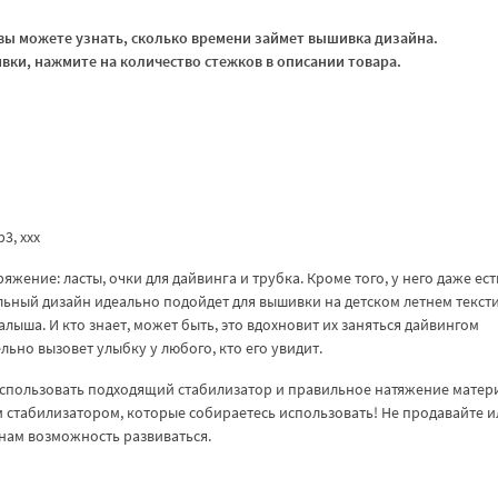
ы можете узнать, сколько времени займет вышивка дизайна.
ки, нажмите на количество стежков в описании товара.
vp3, xxx
яжение: ласты, очки для дайвинга и трубка. Кроме того, у него даже ест
ельный дизайн идеально подойдет для вышивки на детском летнем тексти
ыша. И кто знает, может быть, это вдохновит их заняться дайвингом
льно вызовет улыбку у любого, кто его увидит.
спользовать подходящий стабилизатор и правильное натяжение матер
ем стабилизатором, которые собираетесь использовать! Не продавайте и
нам возможность развиваться.