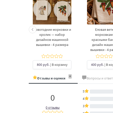
келетов —
Новогодние морковки и
Еловая ветк
 дизайнов
кролик — набор
морковкам
шивки в 3
дизайнов машинной
красными ба
рах
вышивки - 4 размера
дизайн маш
вышивки - 4 р
б.
| В
ину
800 руб.
| В корзину
400 руб.
| В к
0
Отзывы и оценки
Вопросы и отве
5
0
4
3
0 отзывы