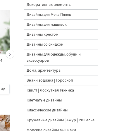
Декоративные элементы
Дизайны для Мега Пялец
Дизайны для нашивок
Дизайны крестом
Дизайны со скидкой
Дизайны для одежды, обуви и
аксессуаров
 4
Гном Матрос Дизайн
Гном Капитан - 4
машинной вышивки - 4
размера
Дома, архитектура
размера
Знаки зодиака | Гороскоп
ину
500 руб.
| В корзину
500 руб.
| В корзину
Квилт | Лоскутная техника
Клетчатые дизайны
Классические дизайны
Кружевные дизайны | Ажур | Ришелье
Морские дизайны вышивки