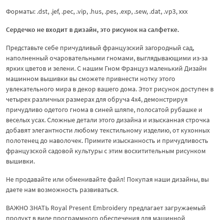
Форматы: .dst, .jef, .pec, .vip, .hus, .pes, .exp, .sew, .dat, .vp3, xxx
Сердечко не входит в дизайн, это рисунок на салфетке.
Представьте себе причудливый французский загородный сад,
наполненный очаровательными гномами, выглядывающими из-за
ярких цветов и зелени. С нашим Гном Француз маленький Дизайн
машинном вышивки вы сможете привнести нотку этого
увлекательного мира в декор вашего дома. Этот рисунок доступен в
четырех различных размерах для обруча 4x4, демонстрируя
причудливо одетого гнома в синей шляпе, полосатой рубашке и
веселых усах. Сложные детали этого дизайна и изысканная строчка
добавят элегантности любому текстильному изделию, от кухонных
полотенец до наволочек. Примите изысканность и причудливость
французской садовой культуры с этим восхитительным рисунком
вышивки.
Не продавайте или обменивайте файл! Покупая наши дизайны, вы
даете нам возможность развиваться.
ВАЖНО ЗНАТЬ Royal Present Embroidery предлагает загружаемый
продукт в виде программного обеспечения для машинной