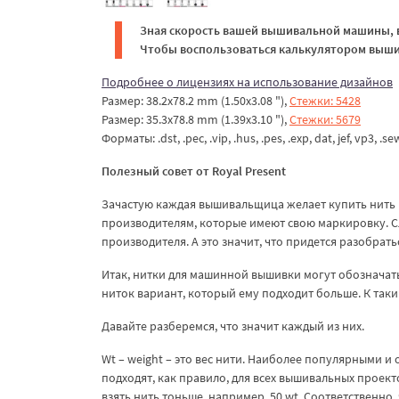
Зная скорость вашей вышивальной машины, в
Чтобы воспользоваться калькулятором вышив
Подробнее о лицензиях на использование дизайнов
Размер: 38.2x78.2 mm (1.50x3.08 "),
Стежки: 5428
Размер: 35.3x78.8 mm (1.39x3.10 "),
Стежки: 5679
Форматы: .dst, .pec, .vip, .hus, .pes, .exp, dat, jef, vp3, .se
Полезный совет от Royal Present
Зачастую каждая вышивальщица желает купить нить 
производителям, которые имеют свою маркировку. Сл
производителя. А это значит, что придется разобра
Итак, нитки для машинной вышивки могут обозначат
ниток вариант, который ему подходит больше. К таки
Давайте разберемся, что значит каждый из них.
Wt – weight – это вес нити. Наиболее популярными 
подходят, как правило, для всех вышивальных проек
взять нить тоньше, например, 50 wt. Соответственно,