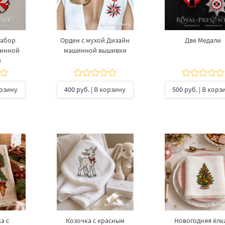
Набор
Орден с мухой Дизайн
Две Медали
шинной
машинной вышивки
и
орзину
400 руб.
| В корзину
500 руб.
| В корз
а с
Козочка с красным
Новогодняя ёлка