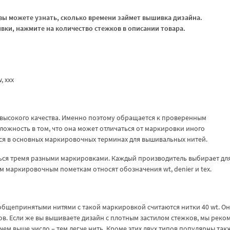
ы можете узнать, сколько времени займет вышивка дизайна.
ки, нажмите на количество стежков в описании товара.
w, ххх
высокого качества. Именно поэтому обращается к проверенным
ожность в том, что она может отличаться от маркировки иного
ться в основных маркировочных терминах для вышивальных нитей.
ься тремя разными маркировками. Каждый производитель выбирает для
м маркировочным пометкам относят обозначения wt, denier и tex.
и общепринятыми нитями с такой маркировкой считаются нитки 40 wt. О
тов. Если же вы вышиваете дизайн с плотным застилом стежков, мы рек
 чем выше число – тем легче нить. Кроме этих двух типов популярны так