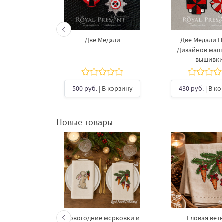
Две Медали
Две Медали 
Дизайнов ма
вышивк
500 руб.
| В корзину
430 руб.
| В к
Новые товары
келетов —
Новогодние морковки и
Еловая ветк