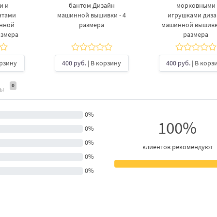
и и
бантом Дизайн
морковными
нтами
машинной вышивки - 4
игрушками диз
инной
размера
машинной вышивки
азмера
размера
орзину
400 руб.
| В корзину
400 руб.
| В корз
0
ты
0%
100%
0%
0%
клиентов рекомендуют
0%
0%