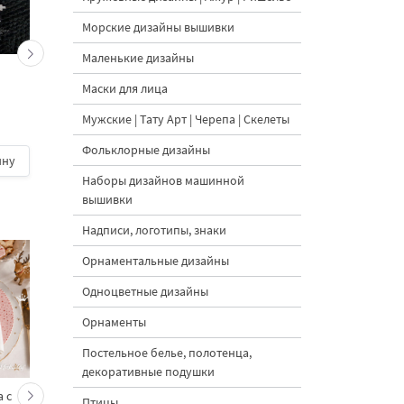
Морские дизайны вышивки
Маленькие дизайны
Две Медали Набор
Орден с мухой Диза
Маски для лица
Дизайнов машинной
машинной вышивк
вышивки
Мужские | Тату Арт | Черепа | Скелеты
Фольклорные дизайны
ину
430 руб.
| В корзину
400 руб.
| В корзину
Наборы дизайнов машинной
вышивки
Надписи, логотипы, знаки
Орнаментальные дизайны
Одноцветные дизайны
Орнаменты
Постельное белье, полотенца,
декоративные подушки
 с
Кролик украшает ёлку
Новогодний зайчик 
Птицы