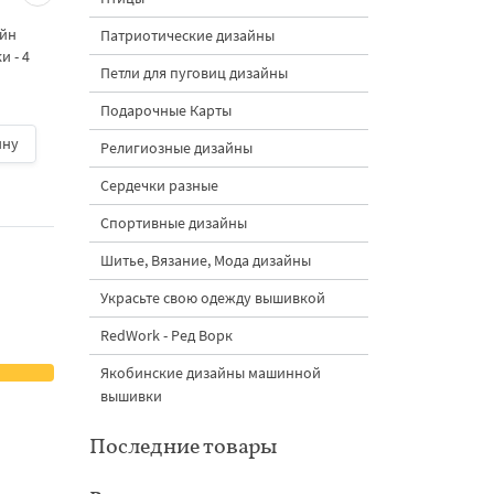
морковками дизайн
морковными
айн
машинной вышивки - 3
подвесками на елк
Патриотические дизайны
 - 4
размера
дизайн машинной
Петли для пуговиц дизайны
вышивки - 3 размер
Подарочные Карты
ину
500 руб.
| В корзину
500 руб.
| В корзину
Религиозные дизайны
Сердечки разные
Спортивные дизайны
Шитье, Вязание, Мода дизайны
Украсьте свою одежду вышивкой
RedWork - Ред Ворк
Якобинские дизайны машинной
вышивки
Последние товары