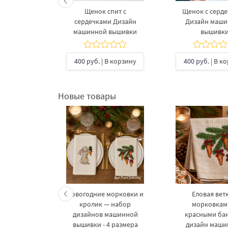
сердечком
Щенок спит с
Щенок с серд
ашинной
сердечками Дизайн
Дизайн маш
вки
машинной вышивки
вышивк
В корзину
400 руб.
| В корзину
400 руб.
| В к
Новые товары
келетов —
Новогодние морковки и
Еловая ветк
 дизайнов
кролик — набор
морковкам
шивки в 3
дизайнов машинной
красными ба
рах
вышивки - 4 размера
дизайн маш