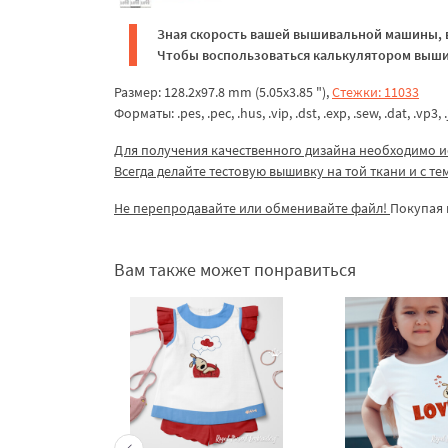
Зная скорость вашей вышивальной машины, в
Чтобы воспользоваться калькулятором вышив
Размер: 128.2x97.8 mm (5.05x3.85 "),
Стежки: 11033
Форматы: .pes, .pec, .hus, .vip, .dst, .exp, .sew, .dat, .vp3, .
Для получения качественного дизайна необходимо и
Всегда делайте тестовую вышивку на той ткани и с т
Не перепродавайте или обменивайте файл!
Покупая 
Вам также может понравиться