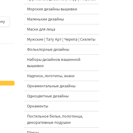
вышивки - 3 размер
Морские дизайны вышивки
Маленькие дизайны
ину
500 руб.
| В корзину
500 руб.
| В корзину
Маски для лица
Мужские | Тату Арт | Черепа | Скелеты
Фольклорные дизайны
Наборы дизайнов машинной
вышивки
Надписи, логотипы, знаки
Орнаментальные дизайны
Одноцветные дизайны
Орнаменты
Постельное белье, полотенца,
декоративные подушки
Птицы