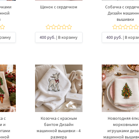
ечками
Щенок с сердечком
Собачка с серде
инной
Дизайн машинн
и
вышивки
орзину
400 руб.
| В корзину
400 руб.
| В корз
а с
Козочка с красным
Новогодняя ёлка
и и
бантом Дизайн
морковными
нтами
машинной вышивки - 4
игрушками диз
инной
размера
машинной вышивки