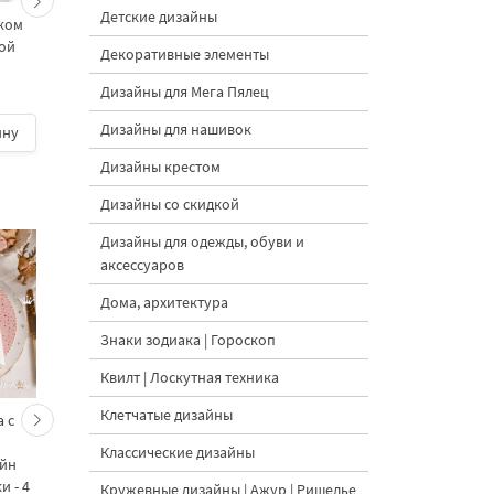
Детские дизайны
чком
Щенок спит с
Щенок с сердечкам
ой
сердечками Дизайн
Дизайн машинной
Декоративные элементы
машинной вышивки
вышивки
Дизайны для Мега Пялец
Дизайны для нашивок
ину
400 руб.
| В корзину
400 руб.
| В корзину
Дизайны крестом
Дизайны со скидкой
Дизайны для одежды, обуви и
аксессуаров
Дома, архитектура
Знаки зодиака | Гороскоп
Квилт | Лоскутная техника
Клетчатые дизайны
 с
Кролик украшает ёлку
Новогодний зайчик 
морковками дизайн
морковными
Классические дизайны
айн
машинной вышивки - 3
подвесками на елк
 - 4
размера
дизайн машинной
Кружевные дизайны | Ажур | Ришелье