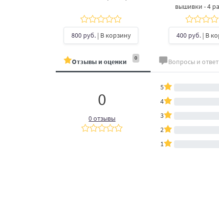
вышивки - 4 р
б.
| В
ину
800 руб.
| В корзину
400 руб.
| В к
0
Отзывы и оценки
Вопросы и отве
5
0
4
3
0 отзывы
2
1