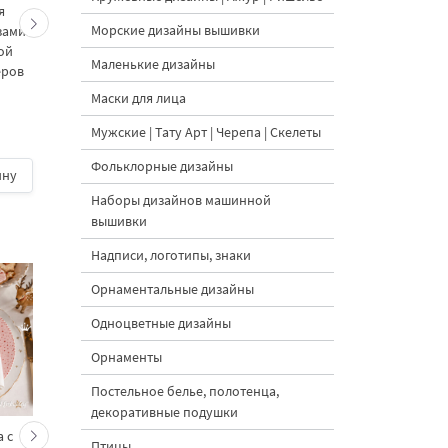
я
Почтовый Голубь - 4
Обрамление для
Морские дизайны вышивки
зами
размера
свадебной монограм
ой
Дизайн машинной
Маленькие дизайны
еров
вышивки - 10 размер
Маски для лица
Мужские | Тату Арт | Черепа | Скелеты
5
Фольклорные дизайны
ину
600 руб.
| В корзину
550 руб.
| В корзину
Наборы дизайнов машинной
вышивки
Надписи, логотипы, знаки
Орнаментальные дизайны
Одноцветные дизайны
Орнаменты
Постельное белье, полотенца,
декоративные подушки
 с
Кролик украшает ёлку
Новогодний зайчик 
Птицы