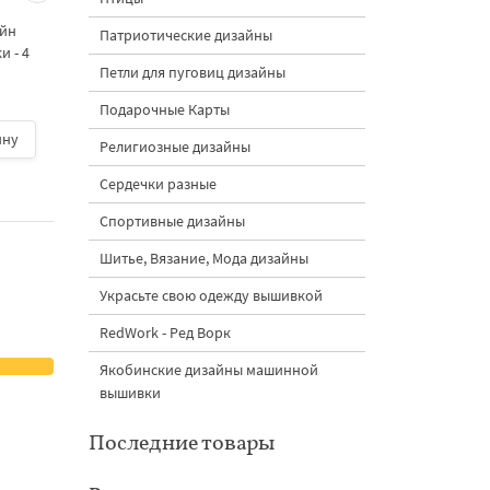
морковками дизайн
морковными
айн
машинной вышивки - 3
подвесками на елк
Патриотические дизайны
 - 4
размера
дизайн машинной
Петли для пуговиц дизайны
вышивки - 3 размер
Подарочные Карты
ину
500 руб.
| В корзину
500 руб.
| В корзину
Религиозные дизайны
Сердечки разные
Спортивные дизайны
Шитье, Вязание, Мода дизайны
Украсьте свою одежду вышивкой
RedWork - Ред Ворк
Якобинские дизайны машинной
вышивки
Последние товары