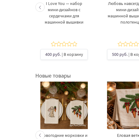
шинной
I Love You — набор
Любовь навсегд
двойная
мини-дизайнов с
мини-дизай
рамка - 3
сердечками для
машинной выши
ера
машинной вышивки
полотенц
В корзину
400 руб.
| В корзину
500 руб.
| В к
Новые товары
келетов —
Новогодние морковки и
Еловая ветк