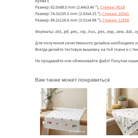
Буква Е
Размер: 62.0x88.0 mm (2.44x3.46 "),
Стежки: 9018
Размер: 74.3x105.5 mm (2.93x4.15 "),
Стежки: 10541
Размер: 89.2x126.6 mm (3.51x4.98 "),
Стежки: 12559
Форматы: .dst, .jef, .pec, .vip, .hus, .pes, .exp, .sew, .dat, .
Для получения качественного дизайна необходимо и
Всегда делайте тестовую вышивку на той ткани и с т
Не продавайте или обменивайте файл! Покупая наши 
Вам также может понравиться