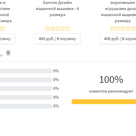
и и
бантом Дизайн
морковными
нтами
машинной вышивки - 4
игрушками диз
инной
размера
машинной вышивки
азмера
размера
орзину
400 руб.
| В корзину
400 руб.
| В корз
0
ты
0%
100%
0%
0%
клиентов рекомендуют
0%
0%