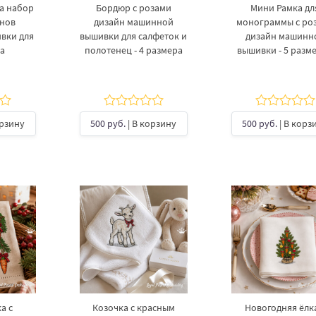
а набор
Бордюр с розами
Мини Рамка дл
нов
дизайн машинной
монограммы с ро
вки для
вышивки для салфеток и
дизайн машинн
а
полотенец - 4 размера
вышивки - 5 разм
орзину
500 руб.
| В корзину
500 руб.
| В корз
а с
Козочка с красным
Новогодняя ёлка