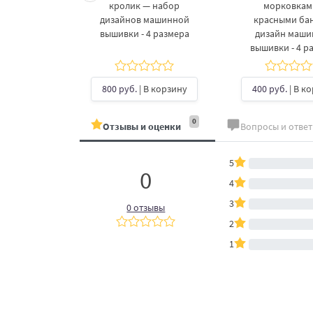
 дизайнов
кролик — набор
морковкам
шивки в 3
дизайнов машинной
красными ба
рах
вышивки - 4 размера
дизайн маш
вышивки - 4 р
б.
| В
ину
800 руб.
| В корзину
400 руб.
| В к
0
Отзывы и оценки
Вопросы и отве
5
0
4
3
0 отзывы
2
1