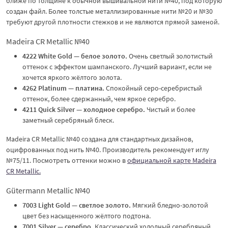
ближе по толщине к обычной вышивальной нити №40, под которую
создан файл. Более толстые металлизированные нити №20 и №30
требуют другой плотности стежков и не являются прямой заменой.
Madeira CR Metallic №40
4222 White Gold — белое золото.
Очень светлый золотистый
оттенок с эффектом шампанского. Лучший вариант, если не
хочется яркого жёлтого золота.
4262 Platinum — платина.
Спокойный серо-серебристый
оттенок, более сдержанный, чем яркое серебро.
4211 Quick Silver — холодное серебро.
Чистый и более
заметный серебряный блеск.
Madeira CR Metallic №40 создана для стандартных дизайнов,
оцифрованных под нить №40. Производитель рекомендует иглу
№75/11. Посмотреть оттенки можно в
официальной карте Madeira
CR Metallic.
Gütermann Metallic №40
7003 Light Gold — светлое золото.
Мягкий бледно-золотой
цвет без насыщенного жёлтого подтона.
7001 Silver — серебро.
Классический холодный серебряный