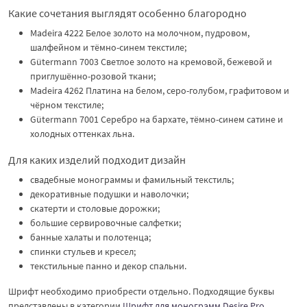
Какие сочетания выглядят особенно благородно
Madeira 4222 Белое золото на молочном, пудровом,
шалфейном и тёмно-синем текстиле;
Gütermann 7003 Светлое золото на кремовой, бежевой и
приглушённо-розовой ткани;
Madeira 4262 Платина на белом, серо-голубом, графитовом и
чёрном текстиле;
Gütermann 7001 Серебро на бархате, тёмно-синем сатине и
холодных оттенках льна.
Для каких изделий подходит дизайн
свадебные монограммы и фамильный текстиль;
декоративные подушки и наволочки;
скатерти и столовые дорожки;
большие сервировочные салфетки;
банные халаты и полотенца;
спинки стульев и кресел;
текстильные панно и декор спальни.
Шрифт необходимо приобрести отдельно. Подходящие буквы
представлены в категории
Шрифт для монограмм Desire Pro
.