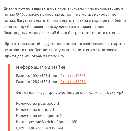
Дизайн можно вышивать обычной вискозной или полиэстеровой
нитью №40, а также полностью выполнить металлизированной
нитью. Бледное золото, белое золото, платина и серебро особенно
хорошо подчёркивают форму листьев и придают венку
благородный металлический блеск без резкого жёлтого оттенка.
Шрифт, показанный на демонстрационных изображениях, в архив
не входит и приобретается отдельно. Купить его можно здесь:
Шрифт для монограмм Desire Pro
.
Информация о дизайне
Размер: 109.4x128.1 mm,
Стежки: 16398
Размер: 128.2x150.1 mm,
Стежки: 18950
Форматы: .dst, .jef, .pec, .vip, .hus, .pes, .sew, .exp, .dat, xxx, vp3
Количество размеров: 2
Количество цветов: 1
Количество смен цвета: 0
Карта цветов: Madeira Classic 1180
Цвет: нарциссово-жёлтый