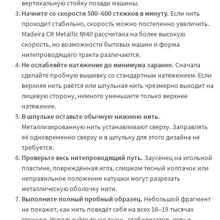
вертикальную стойку позади машины.
Начните со скорости 500–600 стежков в минуту.
Если нить
проходит стабильно, скорость можно постепенно увеличить.
Madeira CR Metallic №40 рассчитана на более высокую
скорость, но возможности бытовых машин и форма
нитепроводящего тракта различаются.
Не ослабляйте натяжение до минимума заранее.
Сначала
сделайте пробную вышивку со стандартным натяжением. Если
верхняя нить рвётся или шпульная нить чрезмерно выходит на
лицевую сторону, немного уменьшите только верхнее
натяжение.
В шпульке оставьте обычную нижнюю нить.
Металлизированную нить устанавливают сверху. Заправлять
её одновременно сверху и в шпульку для этого дизайна не
требуется.
Проверьте весь нитепроводящий путь.
Заусенец на игольной
пластине, повреждённая игла, слишком тесный колпачок или
неправильное положение катушки могут разрезать
металлическую оболочку нити.
Выполните полный пробный образец.
Небольшой фрагмент
не покажет, как нить поведёт себя на всех 16–19 тысячах
стежков. Используйте ту же ткань, стабилизатор, иглу и