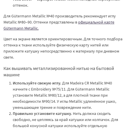
оттенок.
Для Gütermann Metallic №40 производитель рекомендует иглу
Metallic №80–90. Оттенки представлены в
официальной карте
Gütermann Metallic.
Цвет на экране является ориентировочным. Для точного подбора
оттенка к ткани используйте физическую карту нитей или
приложите катушку непосредственно к материалу при дневном
свете.
Как вышивать металлизированной нитью на бытовой
машине
Используйте свежую иглу.
Для Madeira CR Metallic №40
начните с Embroidery №75/11. Для Gütermann Metallic
установите Metallic №80/12, а для плотной ткани при
необходимости №90/14. У иглы Metallic удлинённое ушко,
уменьшающее трение и повреждение нити.
Правильно установите катушку.
Нить должна сходить
свободно, не цепляясь за край катушки или колпачок. Для
большой конусной катушки используйте отдельную