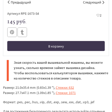
Предыдущий
Следующий
Артикул RPE-1673-S4
2
145 руб.
В корзину
В корзине
Зная скорость вашей вышивальной машины, вы можете
узнать, сколько времени займет вышивка дизайна.
Чтобы воспользоваться калькулятором вышивки, нажмите
на количество стежков в описании товара.
Размер: 21.0x35.4 mm (0.83x1.39 "),
Стежки: 632
Размер: 27.7x47.1 mm (1.09x1.85 "),
Стежки: 1071
Формат: .pes, .pec, .hus, .vip, .dst, .exp, .sew, .xxx, .dat, .vp3, .jef
Для достижения безупречного результата используйте отрывные