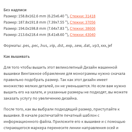
Без надписи
Размер: 158.8x162.6 mm (6.25x6.40 "),
Стежки: 31418
Размер: 187.8x191.8 mm (7.39x7.55 "),
Стежки: 37056
Размер: 194.0x198.8 mm (7.64x7.83 "),
Стежки: 38606
Размер: 213.6x218.4 mm (8.41x8.60 "),
Стежки: 43040
Форматы: .pes, .pec, .hus, .vip, .dst, .exp, .sew, .dat, .vp3, xxx, jef
Как вышивать
Для того чтобы вышить этот великолепный Дизайн машинной
вышивки Винтажное обрамление для монограммы нужно сначала
правильно подобрать размер. Так как этот дизайн имеет
множество мелких деталей, он не уменьшается. Но если вам нужно
вышить его на халате, и указанные размеры не подходят, вы можете
заказать услугу по увеличению дизайна.
После того, как вы выбрали подходящий размер, приступайте к
вышивке. В начале распечатайте печатный шаблон с
информационного файла. Приложите его к вышивке и с помощью
стирающегося маркера перенесите линии направления осей и