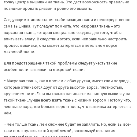
точку центра вышивки на ткань. Это даст возможность правильно
позиционировать дизайн и ровно его вышить.
Следующим этапом станет стабилизация ткани и непосредственно
сама вышивка. Тут следует помнить, что махровая ткань – это
ворсистая ткань, которая специально создана для того, чтобы
впитывать влагу. В следствии этого, если неправильно настроить
процесс вышивки, она может затеряться в петельном ворсе
махровой ткани.
Для предотвращения такой проблемы следует учесть такие
особенности вышивки на махровой ткани:
~ Махровая ткань, как в прочем любая другая, имеет свои подвиды,
которые отличаются друг от друга высотой ворса, плотностью,
кручением нити. Если вы только начинаете машинную вышивку на
такой ткани, лучше всего взять ткань с низким ворсом. Потому что,
чем выше ворс, тем больше вероятность, что вышивка затеряется в
нём.
~ Чем толще ткань, тем сложнее будет её запялить. Но, если вы все-
таки столкнулись с этой проблемой, воспользуйтесь таким
приспособлением, как Hoop Master.