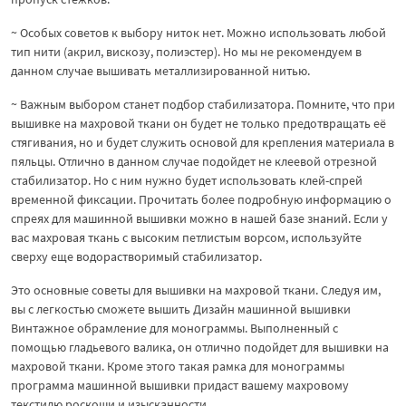
~ Особых советов к выбору ниток нет. Можно использовать любой
тип нити (акрил, вискозу, полиэстер). Но мы не рекомендуем в
данном случае вышивать металлизированной нитью.
~ Важным выбором станет подбор стабилизатора. Помните, что при
вышивке на махровой ткани он будет не только предотвращать её
стягивания, но и будет служить основой для крепления материала в
пяльцы. Отлично в данном случае подойдет не клеевой отрезной
стабилизатор. Но с ним нужно будет использовать клей-спрей
временной фиксации. Прочитать более подробную информацию о
спреях для машинной вышивки можно в нашей базе знаний. Если у
вас махровая ткань с высоким петлистым ворсом, используйте
сверху еще водорастворимый стабилизатор.
Это основные советы для вышивки на махровой ткани. Следуя им,
вы с легкостью сможете вышить Дизайн машинной вышивки
Винтажное обрамление для монограммы. Выполненный с
помощью гладьевого валика, он отлично подойдет для вышивки на
махровой ткани. Кроме этого такая рамка для монограммы
программа машинной вышивки придаст вашему махровому
текстилю роскоши и изысканности.