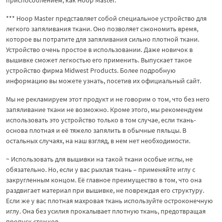
*** Hoop Master представляет собой специальное устройство для
легкого запяливания ткани. Оно позволяет сэкономить время,
которое вы потратите для запяливания сильно плотной ткани.
Устройство очень простое в использовании. Даже новичок в
вышивке сможет легкостью его применить. Выпускает такое
устройство фирма Midwest Products. Более подробную
информацию вы можете узнать, посетив их официальный сайт.
Мы не рекламируем этот продукт и не говорим о том, что без него
запяливание ткани не возможно. Кроме этого, мы рекомендуем
использовать это устройство только в том случае, если ткань-
основа плотная и её тяжело запялить в обычные пяльцы. В
остальных случаях, на наш взгляд, в нем нет необходимости.
~ Использовать для вышивки на такой ткани особые иглы, не
обязательно. Но, если у вас рыхлая ткань – применяйте иглу с
закругленным концом. Её главное преимущество в том, что она
раздвигает материал при вышивке, не повреждая его структуру.
Если же у вас плотная махровая ткань используйте остроконечную
иглу. Она без усилия прокалывает плотную ткань, предотвращая
пропуск стежков.