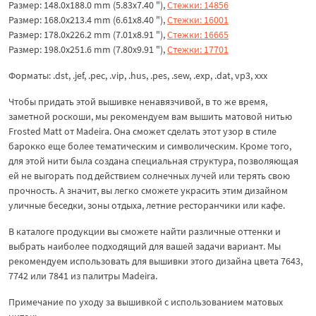
Размер: 148.0x188.0 mm (5.83x7.40 "),
Стежки: 14856
Размер: 168.0x213.4 mm (6.61x8.40 "),
Стежки: 16001
Размер: 178.0x226.2 mm (7.01x8.91 "),
Стежки: 16665
Размер: 198.0x251.6 mm (7.80x9.91 "),
Стежки: 17701
Форматы: .dst, .jef, .pec, .vip, .hus, .pes, .sew, .exp, .dat, vp3, xxx
Чтобы придать этой вышивке ненавязчивой, в то же время,
заметной роскоши, мы рекомендуем вам вышить матовой нитью
Frosted Matt от Madeira. Она сможет сделать этот узор в стиле
барокко еще более тематическим и символическим. Кроме того,
для этой нити была создана специальная структура, позволяющая
ей не выгорать под действием солнечных лучей или терять свою
прочность. А значит, вы легко сможете украсить этим дизайном
уличные беседки, зоны отдыха, летние ресторанчики или кафе.
В каталоге продукции вы сможете найти различные оттенки и
выбрать наиболее подходящий для вашей задачи вариант. Мы
рекомендуем использовать для вышивки этого дизайна цвета 7643,
7742 или 7841 из палитры Madeira.
Примечание по уходу за вышивкой с использованием матовых