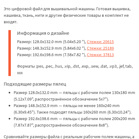
Это цифровой файл для вышивальной машины. Готовая вышивка,
нашивка, ткань, нити и другие физические товары в комплект не
входят.
Информация о дизайне
Размер: 128.0x132.0 mm (5.04x5.20 "),
Стежки: 20615
Размер: 148.3x152.9 mm (5.84x6.02 "),
Стежки: 25189
Размер: 192.6x198.6 mm (7.58x7.82 "),
Стежки: 37813
Форматы :pes, .pec, .hus, .vip, .dst, .exp, .sew, .dat, .vp3, .jef, tab,
xxx
Подходящие размеры пялец
Размер 128.0x132.0 mm — пяльцы с рабочим полем 130x180 mm
(5.12x7.09", распространённое обозначение 5x7").
Размер 148.3x152.9 mm — пяльцы не менее 160x240 mm
(6.30x9.45"). Также подходят пяльцы 160x260 mm (6.30x10.24").
Размер 192.6x198.6 mm — пяльцы с рабочим полем 200x200 mm
(7.87x7.87", распространённое обозначение 8x8").
Сравнивайте размеры файла с реальным рабочим полем машины, а