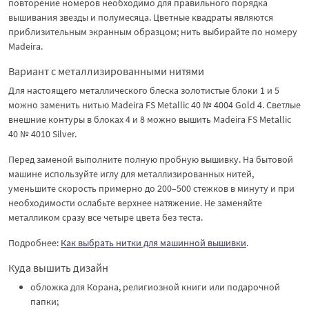
повторение номеров необходимо для правильного порядка
вышивания звезды и полумесяца. Цветные квадраты являются
приблизительным экранным образцом; нить выбирайте по номеру
Madeira.
Вариант с металлизированными нитями
Для настоящего металлического блеска золотистые блоки 1 и 5
можно заменить нитью Madeira FS Metallic 40 № 4004 Gold 4. Светлые
внешние контуры в блоках 4 и 8 можно вышить Madeira FS Metallic
40 № 4010 Silver.
Перед заменой выполните полную пробную вышивку. На бытовой
машине используйте иглу для металлизированных нитей,
уменьшите скорость примерно до 200–500 стежков в минуту и при
необходимости ослабьте верхнее натяжение. Не заменяйте
металликом сразу все четыре цвета без теста.
Подробнее:
Как выбрать нитки для машинной вышивки
.
Куда вышить дизайн
обложка для Корана, религиозной книги или подарочной
папки;