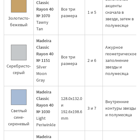
Classic
акценты
Rayon 40
Все три
1 и 5
сначала в
№ 1070
размера
Золотисто-
звезде, затем в
Tawny
бежевый
полумесяце
Tan
Madeira
Classic
Ажурное
Rayon 40
геометрическое
Все три
№ 1151
2 и 6
заполнение
размера
Серебристо-
Silver
звезды и
серый
Moon
полумесяца
Gray
Madeira
Classic
128.0x132.0
Внутренние
Rayon 40
и
3 и 7
контуры звезды
Светлый
№ 1030
192.6x198.6
и полумесяца
сине-
Light
mm
сиреневый
Periwinkle
Madeira