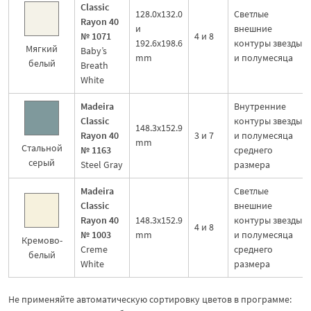
Classic
128.0x132.0
Светлые
Rayon 40
и
внешние
№ 1071
4 и 8
192.6x198.6
контуры звезды
Мягкий
Baby’s
mm
и полумесяца
белый
Breath
White
Madeira
Внутренние
Classic
контуры звезды
148.3x152.9
Rayon 40
3 и 7
и полумесяца
mm
Стальной
№ 1163
среднего
серый
Steel Gray
размера
Madeira
Светлые
Classic
внешние
Rayon 40
148.3x152.9
контуры звезды
4 и 8
№ 1003
mm
и полумесяца
Кремово-
Creme
среднего
белый
White
размера
Не применяйте автоматическую сортировку цветов в программе: