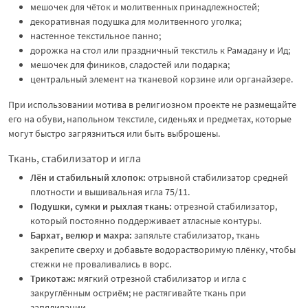
мешочек для чёток и молитвенных принадлежностей;
декоративная подушка для молитвенного уголка;
настенное текстильное панно;
дорожка на стол или праздничный текстиль к Рамадану и Ид;
мешочек для фиников, сладостей или подарка;
центральный элемент на тканевой корзине или органайзере.
При использовании мотива в религиозном проекте не размещайте
его на обуви, напольном текстиле, сиденьях и предметах, которые
могут быстро загрязниться или быть выброшены.
Ткань, стабилизатор и игла
Лён и стабильный хлопок:
отрывной стабилизатор средней
плотности и вышивальная игла 75/11.
Подушки, сумки и рыхлая ткань:
отрезной стабилизатор,
который постоянно поддерживает атласные контуры.
Бархат, велюр и махра:
запяльте стабилизатор, ткань
закрепите сверху и добавьте водорастворимую плёнку, чтобы
стежки не проваливались в ворс.
Трикотаж:
мягкий отрезной стабилизатор и игла с
закруглённым остриём; не растягивайте ткань при
запяливании.