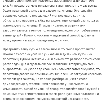
украсить свои простые полотенца изысканной вышивкой. Этот
дизайн предлагает четыре размера, гарантируя, что у вас всегда
будет идеальный размер для вашего полотенца. Этот дизайн
вышивки, идеально передающий уют ревущего камина,
обязательно вызовет улыбку на вашем лице каждый раз, когда вы
используете полотенца. Итак, вытираете ли вы руки или
заворачиваетесь в теплое полотенце после долгого пребывания в
ванне, дизайн Камин с носками — идеальный способ добавить
нотку прихоти в вашу повседневную рутину.
Превратить вашу кухню в элегантное и стильное пространство
можно без особых усилий с уникальным дизайном кухонных
полотенец. Одним щелчком мыши вы можете разнообразить свой
распорядок дня и сделать смелое заявление. От причудливых и
очаровательных узоров до сложных и замысловатых рисунков, эти
полотенца далеко не обычные. Эти мгновенные загрузки идеально
подходят для занятых, но хорошо разбирающихся в стиле
домовладельцев, стремящихся привнести уникальность и
изысканность в свой домашний декор. Управляйте своей кухней с
помощью этих единственных в своем роде кухонных полотенец и
оживите свою повседневную жизнь ноткой изысканности.