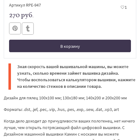
Артикул RPE-947
1
270 руб.
В корзину
В корзине
Зная скорость вашей вышивальной машины, вы можете
узнать, сколько времени займет вышивка дизайна.
Чтобы воспользоваться калькулятором вышивки, нажмите
на количество стежков в описании товара.
Дизайн для пялец 100х100 мм; 130х180 мм; 140х200 и 200х200 мм
Форматы: .dst, .jef, .pec, .vip, .hus, .pes, .exp, .sew, .dat, .vp3, art
Когда дело доходит до причудливости ваших полотенец, нет ничего
лучше, чем открыть потрясающий файл цифровой вышивки. С
Дизайном машинной вышивки Камин с носками вы можете