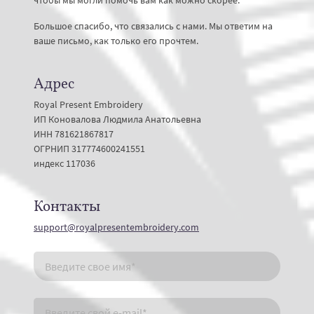
чтобы мы могли помочь вам как можно скорее.
Большое спасибо, что связались с нами. Мы ответим на
ваше письмо, как только его прочтем.
Адрес
Royal Present Embroidery
ИП Коновалова Людмила Анатольевна
ИНН 781621867817
ОГРНИП 317774600241551
индекс 117036
Контакты
support@royalpresentembroidery.com