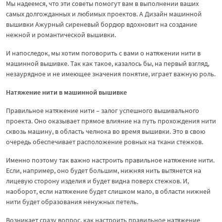
Мы надеемся, что эти советы помогут вам в выполнении ваших
самых долгожданных и любимых проектов. А Дизайн машинной
вышивки Ажурный сиреневый бордюр вдохновит на создание
нежной и романтической вышивки.
И напоследок, мы хотим поговорить с вами о натяжении нити в
машинной вышивке. Так как такое, казалось бы, на первый взгляд,
незаурядное и не имеющее значения понятие, играет важную роль.
Натяжение нити в машинной вышивке
Правильное натяжение нити – залог успешного вышивального
проекта. Оно оказывает прямое влияние на путь прохождения нити
сквозь машину, в область челнока во время вышивки. Это в свою
очередь обеспечивает расположение ровных на ткани стежков.
Именно поэтому так важно настроить правильное натяжение нити.
Если, например, оно будет большим, нижняя нить вытянется на
лицевую сторону изделия и будет видна поверх стежков. И,
наоборот, если натяжение будет слишком мало, в области нижней
нити будет образования ненужных петель.
Возникает сразу вопрос, как настроить правильное натяжение