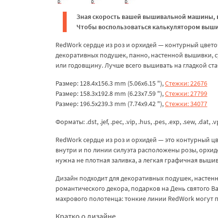
Зная скорость вашей вышивальной машины, в
Чтобы воспользоваться калькулятором вышив
RedWork сердце из роз и орхидей — контурный цвет
декоративных подушек, панно, настенной вышивки, су
или годовщину. Лучше всего вышивать на гладкой ста
Размер: 128.4x156.3 mm (5.06x6.15 "),
Стежки: 22676
Размер: 158.3x192.8 mm (6.23x7.59 "),
Стежки: 27799
Размер: 196.5x239.3 mm (7.74x9.42 "),
Стежки: 34077
Форматы: .dst, .jef, .pec, .vip, .hus, .pes, .exp, .sew, .dat, .
RedWork сердце из роз и орхидей — это контурный 
внутри и по линии силуэта расположены розы, орхиде
нужна не плотная заливка, а легкая графичная выши
Дизайн подходит для декоративных подушек, настенны
романтического декора, подарков на День святого В
махрового полотенца: тонкие линии RedWork могут п
Кратко о дизайне