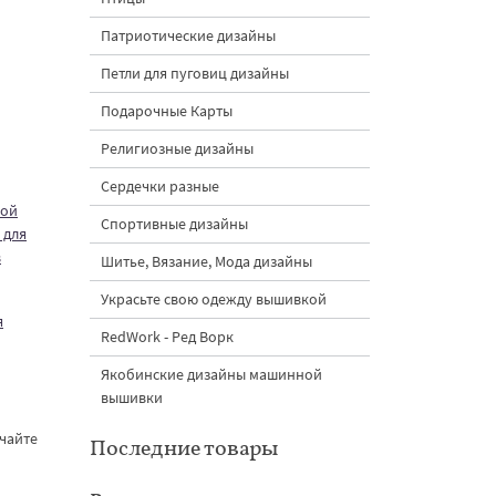
Патриотические дизайны
Петли для пуговиц дизайны
Подарочные Карты
Религиозные дизайны
Сердечки разные
ной
Спортивные дизайны
 для
в
Шитье, Вязание, Мода дизайны
Украсьте свою одежду вышивкой
я
RedWork - Ред Ворк
Якобинские дизайны машинной
вышивки
ачайте
Последние товары