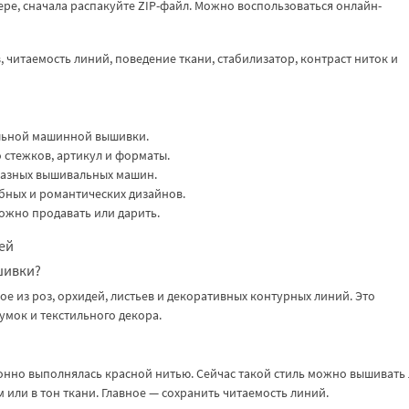
ере, сначала распакуйте ZIP-файл. Можно воспользоваться онлайн-
 читаемость линий, поведение ткани, стабилизатор, контраст ниток и
льной машинной вышивки.
 стежков, артикул и форматы.
разных вышивальных машин.
бных и романтических дизайнов.
ожно продавать или дарить.
ей
шивки?
е из роз, орхидей, листьев и декоративных контурных линий. Это
умок и текстильного декора.
онно выполнялась красной нитью. Сейчас такой стиль можно вышиват
 или в тон ткани. Главное — сохранить читаемость линий.