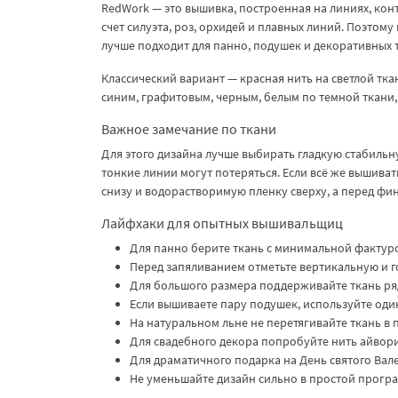
RedWork — это вышивка, построенная на линиях, конту
счет силуэта, роз, орхидей и плавных линий. Поэтом
лучше подходит для панно, подушек и декоративных 
Классический вариант — красная нить на светлой тка
синим, графитовым, черным, белым по темной ткани,
Важное замечание по ткани
Для этого дизайна лучше выбирать гладкую стабильн
тонкие линии могут потеряться. Если всё же вышива
снизу и водорастворимую пленку сверху, а перед фи
Лайфхаки для опытных вышивальщиц
Для панно берите ткань с минимальной фактуро
Перед запяливанием отметьте вертикальную и г
Для большого размера поддерживайте ткань рядо
Если вышиваете пару подушек, используйте один
На натуральном льне не перетягивайте ткань в 
Для свадебного декора попробуйте нить айвори
Для драматичного подарка на День святого Вал
Не уменьшайте дизайн сильно в простой прогр