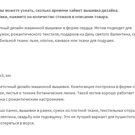
ы можете узнать, сколько времени займет вышивка дизайна.
ки, нажмите на количество стежков в описании товара.
очный дизайн машинной вышивки в форме сердца. Мотив подходит для
мок, романтического текстиля, подарков на День святого Валентина, с
бильной ткани: льне, хлопке, канвасе или ткани для подушек.
vp3, xxx
цветочный дизайн машинной вышивки. Композиция построена в форме с
и, листья и тонкие ботанические линии. Такой мотив хорошо работает 
вка с романтическим настроением.
х панно, вышивки в рамке, сумок из плотной ткани, текстильных откры
алентина, свадьбу или годовщину. Это не лучший вариант для пушистого
отеряться в ворсе.