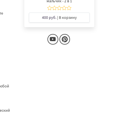
мальчик - 2 в 1
те
400 руб.
| В корзину
любой
ческий