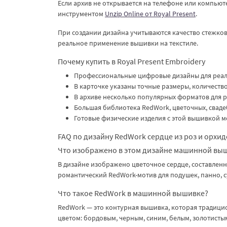
Если архив не открывается на телефоне или компьют
инструментом
Unzip Online от Royal Present
.
При создании дизайна учитываются качество стежков,
реальное применение вышивки на текстиле.
Почему купить в Royal Present Embroidery
Профессиональные цифровые дизайны для реа
В карточке указаны точные размеры, количество
В архиве несколько популярных форматов для 
Большая библиотека RedWork, цветочных, сваде
Готовые физические изделия с этой вышивкой м
FAQ по дизайну RedWork сердце из роз и орхид
Что изображено в этом дизайне машинной вы
В дизайне изображено цветочное сердце, составленно
романтический RedWork-мотив для подушек, панно, с
Что такое RedWork в машинной вышивке?
RedWork — это контурная вышивка, которая традици
цветом: бордовым, черным, синим, белым, золотистым