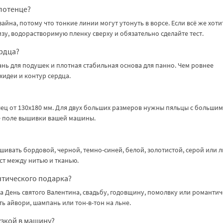
лотенце?
айна, потому что тонкие линии могут утонуть в ворсе. Если всё же хоти
зу, водорастворимую пленку сверху и обязательно сделайте тест.
ердца?
кань для подушек и плотная стабильная основа для панно. Чем ровнее
хидеи и контур сердца.
ялец от 130x180 мм. Для двух больших размеров нужны пяльцы с большим
е поле вышивки вашей машины.
шивать бордовой, черной, темно-синей, белой, золотистой, серой или 
ст между нитью и тканью.
нтического подарка?
на День святого Валентина, свадьбу, годовщину, помолвку или романти
ь айвори, шампань или тон-в-тон на льне.
узкой в машину?