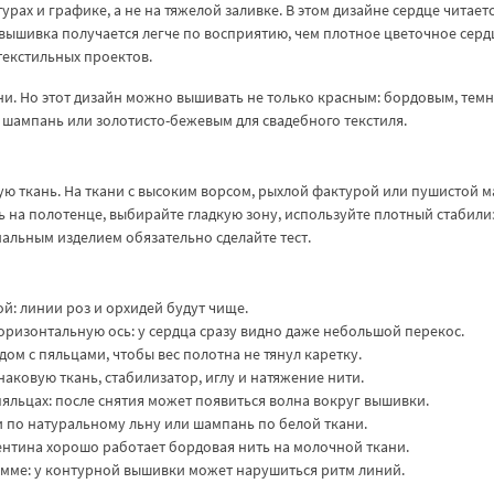
рах и графике, а не на тяжелой заливке. В этом дизайне сердце читаетс
у вышивка получается легче по восприятию, чем плотное цветочное сердц
текстильных проектов.
ни. Но этот дизайн можно вышивать не только красным: бордовым, темн
 шампань или золотисто-бежевым для свадебного текстиля.
ую ткань. На ткани с высоким ворсом, рыхлой фактурой или пушистой м
ть на полотенце, выбирайте гладкую зону, используйте плотный стабили
нальным изделием обязательно сделайте тест.
й: линии роз и орхидей будут чище.
оризонтальную ось: у сердца сразу видно даже небольшой перекос.
м с пяльцами, чтобы вес полотна не тянул каретку.
аковую ткань, стабилизатор, иглу и натяжение нити.
пяльцах: после снятия может появиться волна вокруг вышивки.
 по натуральному льну или шампань по белой ткани.
ентина хорошо работает бордовая нить на молочной ткани.
амме: у контурной вышивки может нарушиться ритм линий.