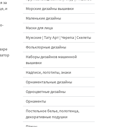
я за
е, и
Морские дизайны вышивки
Маленькие дизайны
о-
Маски для лица
Мужские | Тату Арт | Черепа | Скелеты
Фольклорные дизайны
ахре
затор
Наборы дизайнов машинной
вышивки
Надписи, логотипы, знаки
Орнаментальные дизайны
Одноцветные дизайны
Орнаменты
Постельное белье, полотенца,
декоративные подушки
Птицы