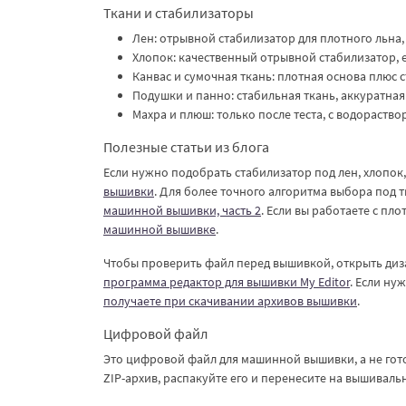
Ткани и стабилизаторы
Лен: отрывной стабилизатор для плотного льна,
Хлопок: качественный отрывной стабилизатор, ес
Канвас и сумочная ткань: плотная основа плюс с
Подушки и панно: стабильная ткань, аккуратная
Махра и плюш: только после теста, с водораств
Полезные статьи из блога
Если нужно подобрать стабилизатор под лен, хлопок
вышивки
. Для более точного алгоритма выбора под 
машинной вышивки, часть 2
. Если вы работаете с пл
машинной вышивке
.
Чтобы проверить файл перед вышивкой, открыть диз
программа редактор для вышивки My Editor
. Если ну
получаете при скачивании архивов вышивки
.
Цифровой файл
Это цифровой файл для машинной вышивки, а не гото
ZIP-архив, распакуйте его и перенесите на вышивал