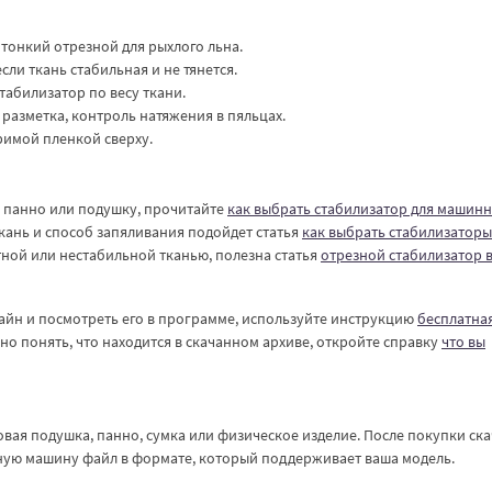
 тонкий отрезной для рыхлого льна.
ли ткань стабильная и не тянется.
табилизатор по весу ткани.
 разметка, контроль натяжения в пяльцах.
оримой пленкой сверху.
, панно или подушку, прочитайте
как выбрать стабилизатор для машин
ткань и способ запяливания подойдет статья
как выбрать стабилизаторы
отной или нестабильной тканью, полезна статья
отрезной стабилизатор 
айн и посмотреть его в программе, используйте инструкцию
бесплатна
жно понять, что находится в скачанном архиве, откройте справку
что вы
вая подушка, панно, сумка или физическое изделие. После покупки ск
ьную машину файл в формате, который поддерживает ваша модель.