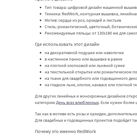
Тип товара: цифровой дизайн машинной вышив
Техника: RedWork, контурная вышивка, линейн
Мотив: сердце из роз, орхидей и листьев
Стиль: романтический, цветочный, ботаническ
Рекомендуемые пяльцы: от 130x180 мм для само
Где использовать этот дизайн
на декоративной подушке или наволочке
в настенном панно или вышивке в рамке
на плотной хлопковой или льняной сумке
на текстильной открытке или романтическом п
на ткани для свадебного или годовщинного дек
на гладком льне, хлопке, канвасе или плотной т
Для других линейных и монохромных дизайнов откр
категорию
День всех влюбленных
. Если нужен более
Так как в мотиве есть розы и орхидеи, дополнитель
Для свадебных и годовщинных проектов подойдет та
Почему это именно RedWork