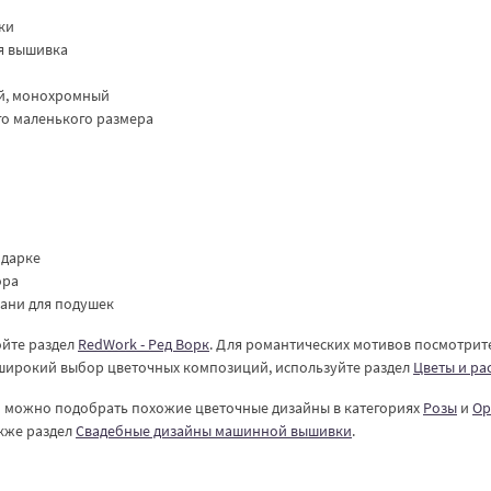
ки
ая вышивка
ий, монохромный
го маленького размера
одарке
ора
кани для подушек
ойте раздел
RedWork - Ред Ворк
. Для романтических мотивов посмотрит
 широкий выбор цветочных композиций, используйте раздел
Цветы и ра
но можно подобрать похожие цветочные дизайны в категориях
Розы
и
Ор
кже раздел
Свадебные дизайны машинной вышивки
.