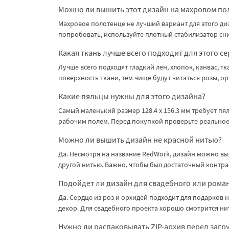
Можно ли вышить этот дизайн на махровом по
Махровое полотенце не лучший вариант для этого диз
попробовать, используйте плотный стабилизатор сни
Какая ткань лучше всего подходит для этого с
Лучше всего подходят гладкий лен, хлопок, канвас, т
поверхность ткани, тем чище будут читаться розы, ор
Какие пяльцы нужны для этого дизайна?
Самый маленький размер 128.4 x 156.3 мм требует п
рабочим полем. Перед покупкой проверьте реально
Можно ли вышить дизайн не красной нитью?
Да. Несмотря на название RedWork, дизайн можно вы
другой нитью. Важно, чтобы был достаточный контра
Подойдет ли дизайн для свадебного или рома
Да. Сердце из роз и орхидей подходит для подарков 
декор. Для свадебного проекта хорошо смотрится нит
Нужно ли распаковывать ZIP-архив перед загр