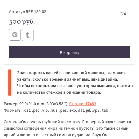
Артикул RPE-150-02
4
300 руб.
В корзину
В корзине
Зная скорость вашей вышивальной машины, вы можете
узнать, сколько времени займет вышивка дизайна.
Чтобы воспользоваться калькулятором вышивки, нажмите
на количество стежков в описании товара.
Размер: 99.9x91.0 mm (3.93x3.58 "),
Стежки: 17483
Форматы: .dst, .pec, .vip, .hus, .pes, .exp, dat, jef, .vp3, .tab
Символ «Ом» очень глубокий по смыслу. Его первый звук является
символом сотворения мира из темной пустоты. Это также самый
яркий и широко известный символ иудаизма. Звук Ом