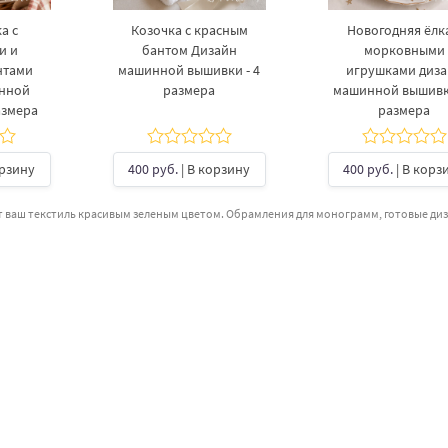
а с
Козочка с красным
Новогодняя ёлка
и и
бантом Дизайн
морковными
нтами
машинной вышивки - 4
игрушками диз
инной
размера
машинной вышивки
азмера
размера
орзину
400 руб.
| В корзину
400 руб.
| В корз
 ваш текстиль красивым зеленым цветом. Обрамления для монограмм, готовые ди