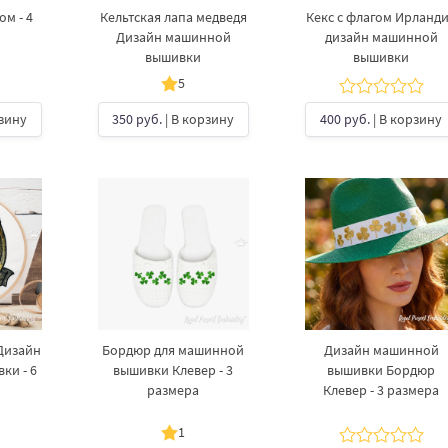
ом - 4
Кельтская лапа медведя​
Кекс с флагом Ирланд
Дизайн машинной
дизайн машинной
вышивки
вышивки
5
рзину
350 руб.
| В корзину
400 руб.
| В корзину
Дизайн
Бордюр для машинной
Дизайн машинной
ки - 6
вышивки Клевер - 3
вышивки Бордюр
размера
Клевер - 3 размера
1