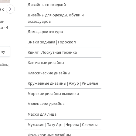
Дизайны со скидкой
 с
Кролик украшает ёлку
Новогодний зайчик 
Дизайны для одежды, обуви и
морковками дизайн
морковными
аксессуаров
айн
машинной вышивки - 3
подвесками на елк
 - 4
размера
дизайн машинной
Дома, архитектура
вышивки - 3 размер
Знаки зодиака | Гороскоп
ину
500 руб.
| В корзину
500 руб.
| В корзину
Квилт | Лоскутная техника
Клетчатые дизайны
зайны,
Классические дизайны
Кружевные дизайны | Ажур | Ришелье
Морские дизайны вышивки
Маленькие дизайны
Маски для лица
Мужские | Тату Арт | Черепа | Скелеты
Фольклорные дизайны