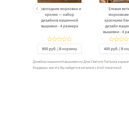
келетов —
Новогодние морковки и
Еловая ветк
 дизайнов
кролик — набор
морковкам
шивки в 3
дизайнов машинной
красными ба
рах
вышивки - 4 размера
дизайн маш
вышивки - 4 р
б.
| В
ину
800 руб.
| В корзину
400 руб.
| В к
Дизайны машинной вышивки ко Дню Святого Патрика украсят
бордюры, все это Вы найдете в каталоге с этой тематикой