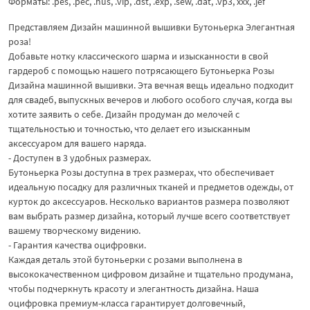
Форматы: .pes, .pec, .hus, .vip, .dst, .exp, .sew, .dat, .vp3, xxx, .jef
Представляем Дизайн машинной вышивки Бутоньерка Элегантная
роза!
Добавьте нотку классического шарма и изысканности в свой
гардероб с помощью нашего потрясающего Бутоньерка Розы
Дизайна машинной вышивки. Эта вечная вещь идеально подходит
для свадеб, выпускных вечеров и любого особого случая, когда вы
хотите заявить о себе. Дизайн продуман до мелочей с
тщательностью и точностью, что делает его изысканным
аксессуаром для вашего наряда.
- Доступен в 3 удобных размерах.
Бутоньерка Розы доступна в трех размерах, что обеспечивает
идеальную посадку для различных тканей и предметов одежды, от
курток до аксессуаров. Несколько вариантов размера позволяют
вам выбрать размер дизайна, который лучше всего соответствует
вашему творческому видению.
- Гарантия качества оцифровки.
Каждая деталь этой бутоньерки с розами выполнена в
высококачественном цифровом дизайне и тщательно продумана,
чтобы подчеркнуть красоту и элегантность дизайна. Наша
оцифровка премиум-класса гарантирует долговечный,