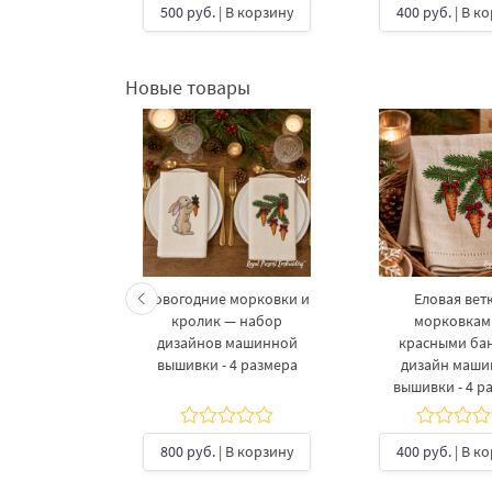
В корзину
500 руб.
| В корзину
400 руб.
| В к
Новые товары
келетов —
Новогодние морковки и
Еловая ветк
 дизайнов
кролик — набор
морковкам
шивки в 3
дизайнов машинной
красными ба
рах
вышивки - 4 размера
дизайн маш
вышивки - 4 р
б.
| В
ину
800 руб.
| В корзину
400 руб.
| В к