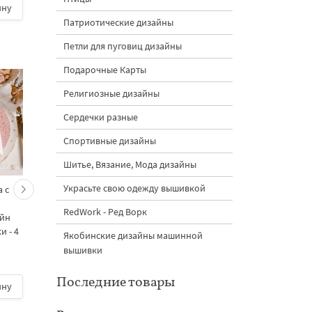
ину
500 руб.
| В корзину
500 руб.
| В корзину
Патриотические дизайны
Петли для пуговиц дизайны
Подарочные Карты
Религиозные дизайны
Сердечки разные
Спортивные дизайны
Шитье, Вязание, Мода дизайны
Украсьте свою одежду вышивкой
 с
Кролик украшает ёлку
Новогодний зайчик 
морковками дизайн
морковными
RedWork - Ред Ворк
айн
машинной вышивки - 3
подвесками на елк
 - 4
размера
дизайн машинной
Якобинские дизайны машинной
вышивки - 3 размер
вышивки
Последние товары
ину
500 руб.
| В корзину
500 руб.
| В корзину