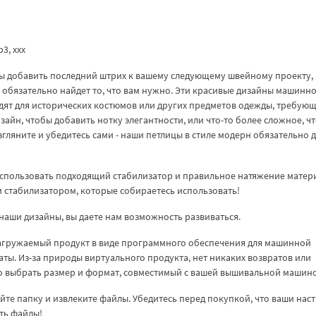
vp3, xxx
обы добавить последний штрих к вашему следующему швейному проекту,
н обязательно найдет то, что вам нужно. Эти красивые дизайны машинн
дят для исторических костюмов или других предметов одежды, требую
зайн, чтобы добавить нотку элегантности, или что-то более сложное, ч
о взгляните и убедитесь сами - наши петлицы в стиле модерн обязательно 
спользовать подходящий стабилизатор и правильное натяжение матер
ем стабилизатором, которые собираетесь использовать!
наши дизайны, вы даете нам возможность развиваться.
загружаемый продукт в виде программного обеспечения для машинной
аты. Из-за природы виртуального продукта, нет никаких возвратов или
но выбрать размер и формат, совместимый с вашей вышивальной машин
куйте папку и извлеките файлы. Убедитесь перед покупкой, что ваши нас
ть файлы!