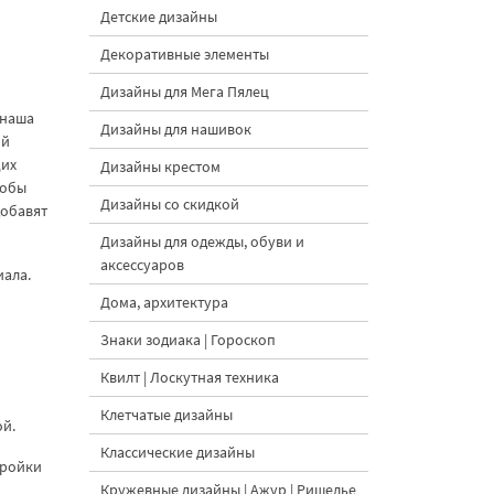
Детские дизайны
Декоративные элементы
Дизайны для Мега Пялец
 наша
Дизайны для нашивок
ой
щих
Дизайны крестом
тобы
Дизайны со скидкой
добавят
Дизайны для одежды, обуви и
аксессуаров
иала.
Дома, архитектура
Знаки зодиака | Гороскоп
Квилт | Лоскутная техника
Клетчатые дизайны
ой.
Классические дизайны
тройки
Кружевные дизайны | Ажур | Ришелье