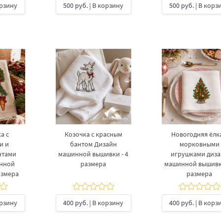
орзину
500 руб.
| В корзину
500 руб.
| В корз
а с
Козочка с красным
Новогодняя ёлка
и и
бантом Дизайн
морковными
нтами
машинной вышивки - 4
игрушками диз
инной
размера
машинной вышивки
азмера
размера
орзину
400 руб.
| В корзину
400 руб.
| В корз