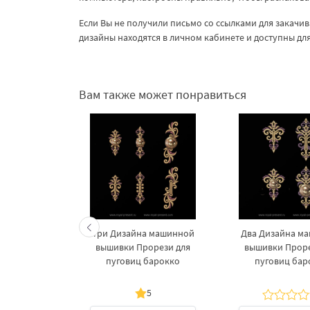
Если Вы не получили письмо со ссылками для закачив
дизайны находятся в личном кабинете и доступны дл
Вам также может понравиться
 машинной
Три Дизайна машинной
Два Дизайна м
орези для
вышивки Прорези для
вышивки Проре
барокко
пуговиц барокко
пуговиц бар
5