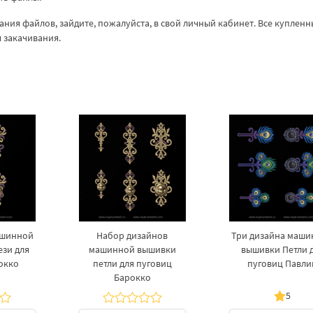
ания файлов, зайдите, пожалуйста, в свой личный кабинет. Все куплен
я закачивания.
ашинной
Набор дизайнов
Три дизайна маш
зи для
машинной вышивки
вышивки Петли 
окко
петли для пуговиц
пуговиц Павли
Барокко
5