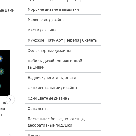
Морские дизайны вышивки
ные Вами
Маленькие дизайны
Маски для лица
Мужские | Тату Арт | Черепа | Скелеты
Фольклорные дизайны
Наборы дизайнов машинной
вышивки
Надписи, логотипы, знаки
Орнаментальные дизайны
Одноцветные дизайны
инной
Набор дизайнов
Набор дизайнов
Орнаменты
для
вышивки Петли для
вышивки Петли для
н
пуговиц Золотой
пуговиц Павлин
Постельное белье, полотенца,
Павлин
декоративные подушки
5
Птицы