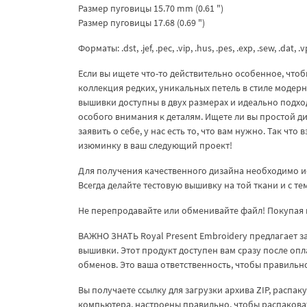
Размер пуговицы 15.70 mm (0.61 ")
Размер пуговицы 17.68 (0.69 ")
Форматы: .dst, .jef, .pec, .vip, .hus, .pes, .exp, .sew, .dat, .
Если вы ищете что-то действительно особенное, чт
коллекция редких, уникальных петель в стиле модер
вышивки доступны в двух размерах и идеально подхо
особого внимания к деталям. Ищете ли вы простой ди
заявить о себе, у нас есть то, что вам нужно. Так чт
изюминку в ваш следующий проект!
Для получения качественного дизайна необходимо и
Всегда делайте тестовую вышивку на той ткани и с т
Не перепродавайте или обменивайте файл! Покупая 
ВАЖНО ЗНАТЬ Royal Present Embroidery предлагает 
вышивки. Этот продукт доступен вам сразу после опл
обменов. Это ваша ответственность, чтобы правиль
Вы получаете ссылку для загрузки архива ZIP, распа
компьютера, настроены правильно, чтобы распакова