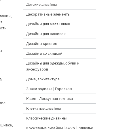
Детские дизайны
Декоративные элементы
машин,
ля
Дизайны для Мега Пялец
ести
Дизайны для нашивок
Дизайны крестом
ры
Дизайны со скидкой
Дизайны для одежды, обуви и
аксессуаров
Дома, архитектура
й
Знаки зодиака | Гороскоп
Квилт | Лоскутная техника
ния
Клетчатые дизайны
Классические дизайны
ышивке,
Кружевные дизайны | Ажур | Ришелье