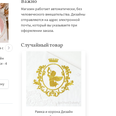
Важно
Магазин работает автоматически, без
человеческого вмешательства. Дизайны
отправляются на адрес электронной
почты, который вы указываете при
оформлении заказа.
Случайный товар
 с
Кролик украшает ёлку
Новогодний зайчик 
морковками дизайн
морковными
айн
машинной вышивки - 3
подвесками на елк
 - 4
размера
дизайн машинной
вышивки - 3 размер
ину
500 руб.
| В корзину
500 руб.
| В корзину
Рамка и корона Дизайн