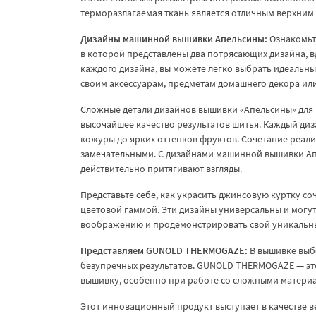
терморазлагаемая ткань является отличным верхним
Дизайны машинной вышивки Апельсины:
Ознакомьт
в которой представлены два потрясающих дизайна, в
каждого дизайна, вы можете легко выбрать идеальны
своим аксессуарам, предметам домашнего декора ил
Сложные детали дизайнов вышивки «Апельсины» для
высочайшее качество результатов шитья. Каждый диз
кожуры до ярких оттенков фруктов. Сочетание реал
замечательными. С дизайнами машинной вышивки Ап
действительно притягивают взгляды.
Представьте себе, как украсить джинсовую куртку 
цветовой гаммой. Эти дизайны универсальны и могут
воображению и продемонстрировать свой уникальны
Представляем GUNOLD THERMOGAZE:
В вышивке выб
безупречных результатов. GUNOLD THERMOGAZE — эт
вышивку, особенно при работе со сложными материал
Этот инновационный продукт выступает в качестве 