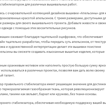
 стабилизатором для различных вышивальных работ.
есь с очаровательной коллекцией дизайнов вышивки «Апельсины» для 
дохновленных красотой апельсинов. С тремя размерами, доступными д
е размеры для своего вышивального проекта. Добавьте живости и свеж
и одежде с помощью этих восхитительных рисунков.
 машин оживают благодаря тщательной оцифровке, что обеспечивает
айн тщательно разработан, чтобы передать суть апельсинов, от тексту
изма и художественной интерпретации делает эти вышивки поистине
ельсины вы сможете создавать изысканные вышитые изделия, которые
сочным оранжевым мотивом или наполнить простую большую сумку ярко
 использоваться в различных проектах, позволяя вам дать волю своему
й талант.
ор правильного стабилизатора имеет решающее значение для достиже
о терморазлагаемая газообразная ткань, которая революционизирует
ами, такими как вельвет, бархат или кружево, без ткани-основы.
верхнего стабилизатора, обеспечивая необходимую поддержку вашей в