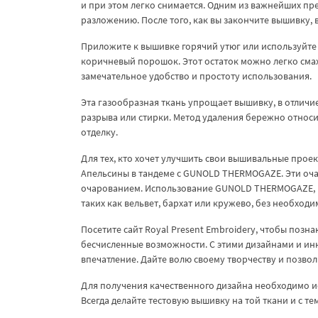
и при этом легко снимается. Одним из важнейших п
разложению. После того, как вы закончите вышивку, 
Приложите к вышивке горячий утюг или используйте
коричневый порошок. Этот остаток можно легко сма
замечательное удобство и простоту использования.
Эта газообразная ткань упрощает вышивку, в отличи
разрыва или стирки. Метод удаления бережно относи
отделку.
Для тех, кто хочет улучшить свои вышивальные про
Апельсины в тандеме с GUNOLD THERMOGAZE. Эти оч
очарованием. Использование GUNOLD THERMOGAZE, ко
таких как вельвет, бархат или кружево, без необход
Посетите сайт Royal Present Embroidery, чтобы поз
бесчисленные возможности. С этими дизайнами и и
впечатление. Дайте волю своему творчеству и позвол
Для получения качественного дизайна необходимо и
Всегда делайте тестовую вышивку на той ткани и с т