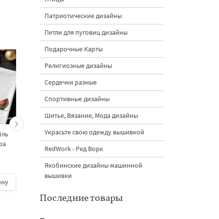
Патриотические дизайны
Петли для пуговиц дизайны
Подарочные Карты
Религиозные дизайны
Сердечки разные
Спортивные дизайны
Шитье, Вязание, Мода дизайны
Украсьте свою одежду вышивкой
йль
Арбуз угловой Дизайн
Апельсиновый коктей
ра
машинной вышивки - 2
кувшин - 4 размера
RedWork - Ред Ворк
размера
Якобинские дизайны машинной
вышивки
ину
500 руб.
| В корзину
600 руб.
| В корзину
Последние товары