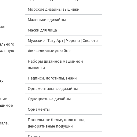
Морские дизайны вышивки
Маленькие дизайны
ает
Маски для лица
Мужские | Тату Арт | Черепа | Скелеты
ельного
нальную
Фольклорные дизайны
Наборы дизайнов машинной
вышивки
Надписи, логотипы, знаки
ях,
Орнаментальные дизайны
я их
Одноцветные дизайны
адимое
Орнаменты
Постельное белье, полотенца,
иала.
декоративные подушки
Птицы