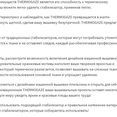
реимуществ THERMOGAZE является его способность к термическому
вы можете легко удалить стабилизатор, применив тепло.
 термопресс и наблюдайте, как THERMOGAZE превращается в желто-
хнуть щеткой, сделав вашу вышивку безупречной. THERMOGAZE предлаг
е от традиционных стабилизаторов, которые могут потребовать утомит
тся к ткани и не оставляет следов, каждый раз обеспечивая профессио
екты, рассмотрите возможность включения дизайнов машинной вышивки
аровательные оранжевые мотивы наполнят ваши творения яркостью и
торый термически разлагается, позволяет вышивать на сложных ткан
имости использования основной ткани и упрощает удаление.
накомиться с дизайнами машинной вышивки Апельсины и открыть для себ
нновационным THERMOGAZE ваши вышивальные проекты оставят неизгл
ьте миру увидеть яркие и красивые плоды вашего труда!
спользовать подходящий стабилизатор и правильное натяжение матер
ем стабилизатором, которые собираетесь использовать!