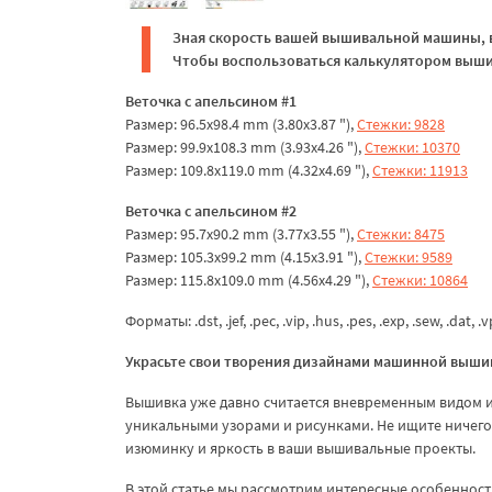
Зная скорость вашей вышивальной машины, в
Чтобы воспользоваться калькулятором вышив
Веточка с апельсином #1
Размер: 96.5x98.4 mm (3.80x3.87 "),
Стежки: 9828
Размер: 99.9x108.3 mm (3.93x4.26 "),
Стежки: 10370
Размер: 109.8x119.0 mm (4.32x4.69 "),
Стежки: 11913
Веточка с апельсином #2
Размер: 95.7x90.2 mm (3.77x3.55 "),
Стежки: 8475
Размер: 105.3x99.2 mm (4.15x3.91 "),
Стежки: 9589
Размер: 115.8x109.0 mm (4.56x4.29 "),
Стежки: 10864
Форматы: .dst, .jef, .pec, .vip, .hus, .pes, .exp, .sew, .dat, .
Украсьте свои творения дизайнами машинной выши
Вышивка уже давно считается вневременным видом и
уникальными узорами и рисунками. Не ищите ничег
изюминку и яркость в ваши вышивальные проекты.
В этой статье мы рассмотрим интересные особенност