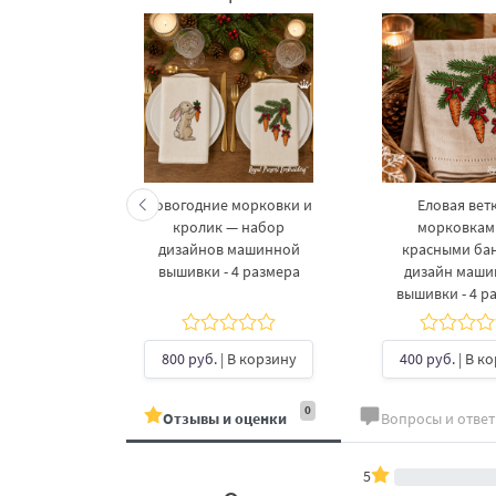
келетов —
Новогодние морковки и
Еловая ветк
 дизайнов
кролик — набор
морковкам
шивки в 3
дизайнов машинной
красными ба
рах
вышивки - 4 размера
дизайн маш
вышивки - 4 р
б.
| В
ину
800 руб.
| В корзину
400 руб.
| В к
0
Отзывы и оценки
Вопросы и отве
5