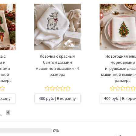
а с
Козочка с красным
Новогодняя ёлка
и и
бантом Дизайн
морковными
нтами
машинной вышивки - 4
игрушками диз
инной
размера
машинной вышивки
азмера
размера
орзину
400 руб.
| В корзину
400 руб.
| В корз
0
ты
0%