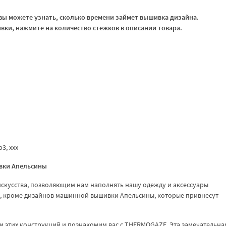
ы можете узнать, сколько времени займет вышивка дизайна.
ки, нажмите на количество стежков в описании товара.
vp3, xxx
вки Апельсины
скусства, позволяющим нам наполнять нашу одежду и аксессуары
о, кроме дизайнов машинной вышивки Апельсины, которые привнесут
и этих конструкций и познакомим вас с THERMOGAZE. Эта замечательна